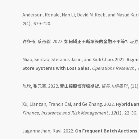
Anderson, Ronald, Nan Li, David M. Reeb, and Masud Kar
2
(4) , 679-720.
许多奇, 蔡奇翰. 2022.
如何矫正不断增长的金融不平等?.
证券
Miao, Sentao, Stefanus Jasin, and Xiuli Chao. 2022.
Asymp
Store Systems with Lost Sales.
Operations Research
,
陈欣, 张元豪. 2022.
青山控股博弈镍期货.
证券市场周刊
, (11)
Xu, Lianzan, Francis Cai, and Ge Zhang. 2022.
Hybrid Ea
Finance, Insurance and Risk Management
,
12
(1) , 22-36.
Jagannathan, Ravi. 2022.
On Frequent Batch Auctions 