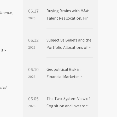
06.17
Buying Brains with M&A:
Finance
,
Talent Reallocation, Firm
2026
Boundaries and Market
Power
06.12
Subjective Beliefs and the
Portfolio Allocations of
2026
lti-
Institutional Investors
06.10
Geopolitical Risk in
Financial Markets:
2026
Evidence from Mutual
l of
Fund Flows
06.05
The Two-System View of
Cognition and Investor
2026
Choice: Evidence from