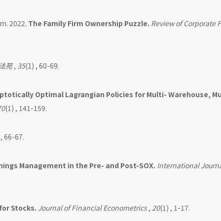
im. 2022.
The Family Firm Ownership Puzzle.
Review of Corporate 
法苑
,
35
(1) , 60-69.
totically Optimal Lagrangian Policies for Multi- Warehouse, Mu
70
(1) , 141-159.
 , 66-67.
rnings Management in the Pre- and Post-SOX.
International Journa
for Stocks.
Journal of Financial Econometrics
,
20
(1) , 1-17.