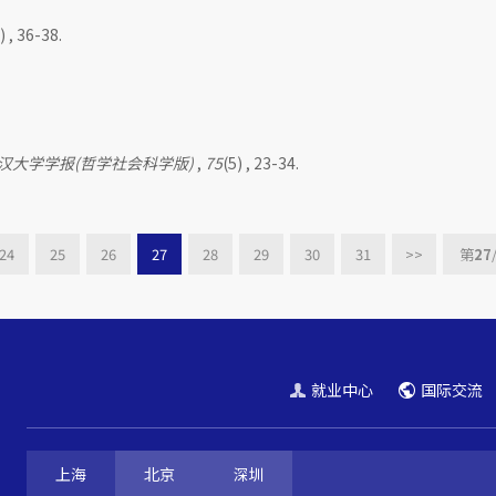
) , 36-38.
汉大学学报(哲学社会科学版)
,
75
(5) , 23-34.
24
25
26
27
28
29
30
31
>>
第
27
就业中心
国际交流
上海
北京
深圳