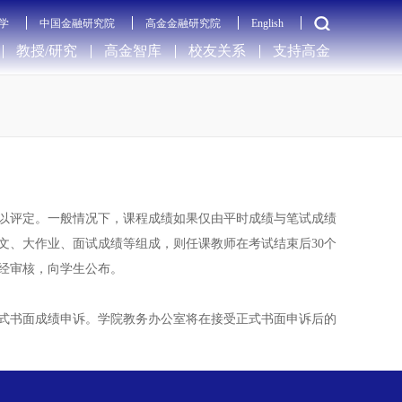
学
中国金融研究院
高金金融研究院
English
教授/研究
高金智库
校友关系
支持高金
以评定。一般情况下，课程成绩如果仅由平时成绩与笔试成绩
文、大作业、面试成绩等组成，则任课教师在考试结束后30个
经审核，向学生公布。
正式书面成绩申诉。学院教务办公室将在接受正式书面申诉后的