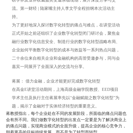
磅学界及业界权威嘉宾受邀亲临现场，展开深度分享与交
流。第一财经 | 陆家嘴主持人李文苧全程担纲本次活动主
持。
为了更好地深入探讨数字化转型的痛点与难点，在讲堂活动
正式开始之前还组织了企业数字化转型闭门研讨会，聚焦金
融行业数字化信息安全、制造行业的数字化转型战略布局、
企业如何平衡数字化转型的成本与效益等一系列热点问题，
二十余位来自相关企业和金融机构的高管受邀参与，同与会
嘉宾一同展开了全面深入的交流与分享。
蒋展：
借力金融，企业才能更好完成数字化转型
在高金E讲堂活动期间，上海高级金融学院教授、EED项目
学术主任及执行主任蒋展率先以“金融赋能之数字化转型”为
题，揭示了金融对于实体经济转型的重要意义。
蒋教授指出，每个企业处在不同的发展阶段，所面临的痛点问题也
会有所不同。我们做数字化转型的出发点一定要是为了解决商业上
的痛点问题，实现商业模式的全面升级，提高企业的核心竞争力，
朝着更高的目标持续发展，而不是为了转型而转型。