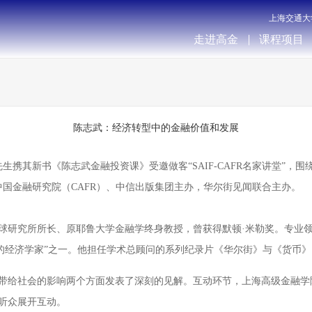
上海交通大
走进高金
课程项目
陈志武：经济转型中的金融价值和发展
先生携其新书《陈志武金融投资课》受邀做客“SAIF-CAFR名家讲堂”
中国金融研究院（CAFR）、中信出版集团主办，华尔街见闻联合主办。
球研究所所长、原耶鲁大学金融学终身教授，曾获得默顿·米勒奖。专业
响力的经济学家”之一。他担任学术总顾问的系列纪录片《华尔街》与《货币
带给社会的影响两个方面发表了深刻的见解。互动环节，上海高级金融学
听众展开互动。