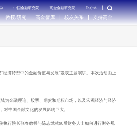
学
中国金融研究院
高金金融研究院
English
教授/研究
高金智库
校友关系
支持高金
，围绕“经济转型中的金融价值与发展”发表主题演讲。本次活动由上
领域为金融理论、股票、期货和期权市场，以及宏观经济与经济
》，对中国金融文化的发展影响巨大。
院执行院长张春教授与陈志武就90后财务人士如何进行财务规