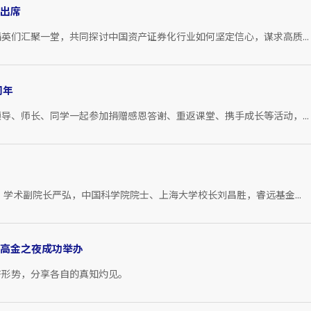
林出席
英们汇聚一堂，共同探讨中国资产证券化行业如何坚定信心，谋求高质...
周年
导、师长、同学一起参加捐赠感恩答谢、重返课堂、携手成长等活动，...
学术副院长严弘，中国科学院院士、上海大学校长刘昌胜，睿远基金...
-高金之夜成功举办
济形势，分享各自的真知灼见。