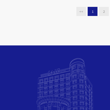
<<
1
2