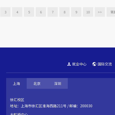
3
4
5
6
7
8
9
10
>>
第
就业中心
国际交流
上海
北京
深圳
徐汇校区
地址：上海市徐汇区淮海西路211号 / 邮编：200030
大虹桥中心