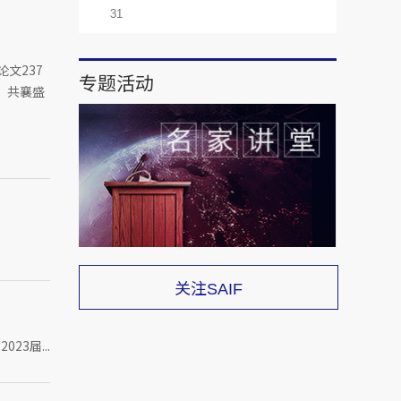
31
文237
专题活动
，共襄盛
关注
SAIF
3届...