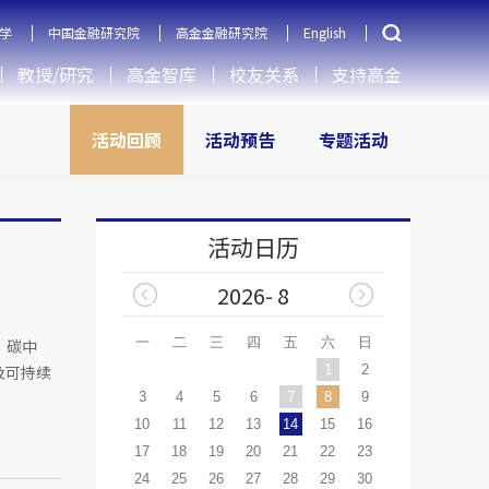
学
中国金融研究院
高金金融研究院
English
教授/研究
高金智库
校友关系
支持高金
活动回顾
活动预告
专题活动
活动日历
2026- 8
一
二
三
四
五
六
日
、碳中
及可持续
1
2
3
4
5
6
7
8
9
10
11
12
13
14
15
16
17
18
19
20
21
22
23
24
25
26
27
28
29
30