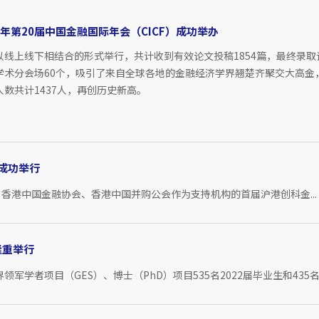
23年第20届中国金融国际年会（CICF）成功举办
以线上线下相结合的形式举行，共计收到有效论文投稿1854篇，最终录取论
学术分会场60个，吸引了来自全球各地的金融经济学界翘楚齐聚交大高金
人数共计1437人，再创历史新高。
成功举行
香港中国金融协会、香港中国并购公会作为支持机构的首届沪港创科金...
隆重举行
学者项目（GES）、博士（PhD）项目535名2022届毕业生和435名202