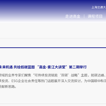
上海交通大
走进高金
课程项目
未来机遇 共绘低碳蓝图 “高金-紫江大讲堂”第二期举行
领域的业界专家们聚焦“可持续投资赋能‘双碳’战略”主题，就碳达峰
续投资、ESG企业社会责任等热门话题展开深入交流探讨，为中国碳中和
贡献新思路。