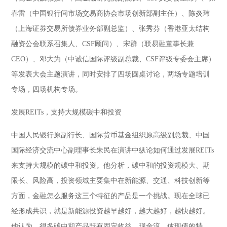
春雷（中国银行间市场交易商协会市场创新部副主任）、陈炎玮
（上海证券交易所债券业务部副总监）、张秀芬（香港亚太结构
融资公会联系召集人、CSF顾问）、宋群（联易融董事长兼
CEO）、邓大为（中诚信国际评级副总裁、CSF评级专委会主席）
等发表大会主题演讲，同时安排了四场圆桌讨论，两场专题培训
专场，四场机构专场。
发展REITs，支持大规模碳中和投资
中国人民银行原副行长、国际货币基金组织原高级副总裁、中国
国际经济交流中心副理事长朱民在演讲中纵论如何通过发展REITs
来支持大规模的碳中和投资。他分析，碳中和的投资规模大、期
限长、风险高，投资领域主要集中在新能源、交通、科技创新等
方面，金融怎么服务这三个特征的产品是一个挑战。现在全球已
经形成共识，就是新能源投资越早越好，越大越好，越快越好。
他认为，很多碳中和产品既有固定收益、现金流，体现债的特