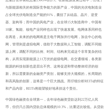
总量占世界装机总量250GW的2/3。在新能源发展过程中，出现了
与新能源相关的有国际竞争能力的新产业，中国的光伏电制造业
占全球光伏电制造业产能的91%，囊括了从硅晶、晶片、逆变
器、架构等；而中国的风电产业，在全球15大制造商中，中国有
10家。氢能、核电产业同样也出现了快速发展。电网体系同样也
在再造，未来的的电网将是主电干网加并行电网，加去中心的电
网，管理则是虚拟电网，借助于大数据和人工智能，调配不同能
源上网，调配不同的比例、时间、结构来完成这个非常复杂的结
构，从而实现新能源上11万伏的超级电网。在交通领域，各类新
能源的科技创新也是层出不穷。这将促进和带动整体经济的创
新，所以需要新的金融资产类别，能够支持大规模的，长周期的
和高风险的创新，这将是一个巨大挑战。而仔细分析REITs的特征
和产品内容，REITs将能望较好地承担这个责任。
中国绿色融资在全球第一，去年绿色融资贷款达到22万亿人民
币，但仍只占国内贷款总体规模的10.3%，比重还比较低。从贷款