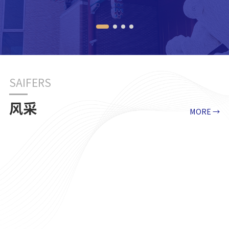
SAIFERS
风采
MORE →