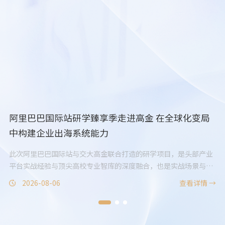
金
阿里巴巴国际站研学臻享季走进高金 在全球化变局
交
中构建企业出海系统能力
时
与
此次阿里巴巴国际站与交大高金联合打造的研学项目，是头部产业
双
平台实战经验与顶尖高校专业智库的深度融合，也是实战场景与理
流
论体系的双向赋能。
发
 →
2026-08-06
查看详情 →