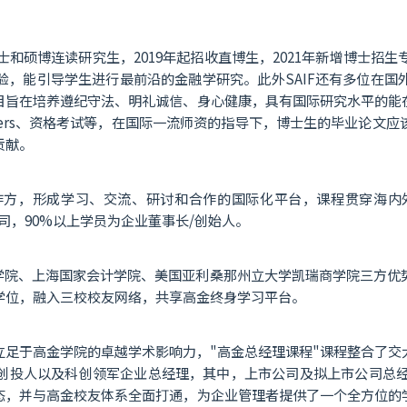
士和硕博连读研究生，2019年起招收直博生，2021年新增博士招
验，能引导学生进行最前沿的金融学研究。此外SAIF还有多位在国
目旨在培养遵纪守法、明礼诚信、身心健康，具有国际研究水平的能
apers、资格考试等，在国际一流师资的指导下，博士生的毕业论
贡献。
合作方，形成学习、交流、研讨和合作的国际化平台，课程贯穿海内外
公司，90%以上学员为企业董事长/创始人。
融学院、上海国家会计学院、美国亚利桑那州立大学凯瑞商学院三方优
学位，融入三校校友网络，共享高金终身学习平台。
立足于高金学院的卓越学术影响力，"高金总经理课程"课程整合了交
创投人以及科创领军企业总经理，其中，上市公司及拟上市公司总经理
态，并与高金校友体系全面打通，为企业管理者提供了一个全方位的