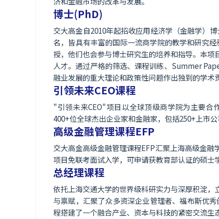
济和金融市场的改革与发展。
博士(PhD)
交大高金自2010年起招收应用经济学（金融学）博
名，皆具有丰富的国际一流商学院的教学和研究经
授，他们也会参与博士研究生的培养和指导。本项
人才。通过严格的筛选、课程训练、Summer P
融业发展的重大理论和政策性问题作出独到的学术
引领未来CEO课程
"引领未来CEO"项目以全球顶级商学院为主要
400+位全球杰出企业家和金融家，包括250+上市
高级金融管理课程EFP
交大高金高级金融管理课程EFP汇聚上海高级金
项目免联考面试入学，可申请获教育部认证的硕士
总经理课程
依托上海交通大学的世界级科研实力与深厚积淀，
与禀赋，汇聚了众多资深企业管理者、福布斯优秀
程搭建了一个融合产业、资本与科技的紧密交流生