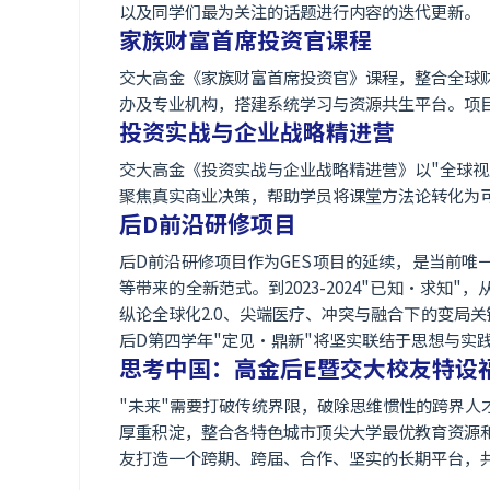
以及同学们最为关注的话题进行内容的迭代更新。
家族财富首席投资官课程
交大高金《家族财富首席投资官》课程，整合全球
办及专业机构，搭建系统学习与资源共生平台。项
投资实战与企业战略精进营
交大高金《投资实战与企业战略精进营》以"全球
聚焦真实商业决策，帮助学员将课堂方法论转化为
后D前沿研修项目
后D前沿研修项目作为GES项目的延续，是当前唯一
等带来的全新范式。到2023-2024"已知·求知
纵论全球化2.0、尖端医疗、冲突与融合下的变局关
后D第四学年"定见·鼎新"将坚实联结于思想与实
思考中国：高金后E暨交大校友特设
"未来"需要打破传统界限，破除思维惯性的跨界
厚重积淀，整合各特色城市顶尖大学最优教育资源
友打造一个跨期、跨届、合作、坚实的长期平台，