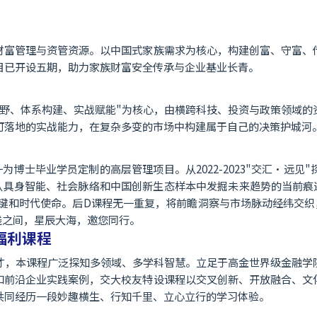
财富管理与资管资源。以中国式家族需求为核心，构建创富、守富、
目已开设五期，助力家族财富安全传承与企业基业长青。
视野、体系构建、实战赋能"为核心，由横跨科技、投资与政策领域的
可落地的实战能力，在复杂多变的市场中构建属于自己的决策护城河
为博士毕业学员定制的高层管理项目。从2022-2023"交汇·远见
"，从具身智能、社会脉络和中国创新生态样本中发掘未来趋势的当前痕迹。
键和时代使命。后D课程无一重复，将前瞻洞察与市场脉动经纬交织，为
践之间，星辰大海，邀您同行。
福利课程
人才，本课程广泛探知多领域、多学科智慧。立足于高金世界级金融学
和前沿企业实践案例，交大校友特设课程以交叉创新、开放融合、文
共同经历一段妙趣横生、行知千里、立心立行的学习体验。