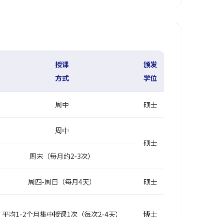
授课
颁发
方式
学位
周中
硕士
周中
硕士
周末（每月约2-3次）
周四-周日（每月4天）
硕士
平均1-2个月集中授课1次（每次2-4天）
博士