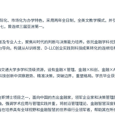
、国际化、市场化为办学特色，采用两年全日制，全英文教学模式，并
第七，曾连续三届亚洲第一。
者及专业人士，聚焦AI时代的判断与决策能力培养。依托金融学科
为导向，构建从AI训练营、D-LLC创业实践到科技成果转化的连续
海交通大学多学科顶级资源，设有金融×管理、金融×科创、金融×
科技创新中洞察趋势、精准决策，突破边界，重塑格局。学员毕业获
的在职博士项目之一，面向中国的杰出金融家，领军企业家和决策管理
轴，强调学术应用与管理实践并重，将前沿管理理论、金融智慧深度
旨在培养具有全球视野和金融智慧的世界级行业领军者，帮助其在所