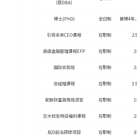
（原DBA）
博士(PhD)
全日制
普博4年
引领未来CEO课程
在职制
2.
高级金融管理课程EFP
在职制
2
国际实验班
在职制
2
总经理课程
在职制
1.
家族财富首席投资官
在职制
1
交大校友特设福利课程
在职制
2
后D前沿研修项目
在职制
3