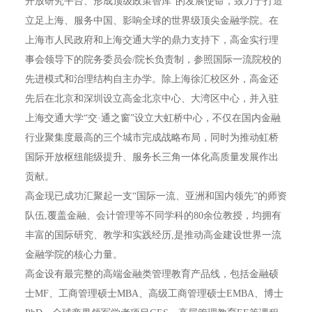
开放研究平台、形成顶级政策智库”的发展使命，致力于打造
立足上海、服务中国、影响全球的世界级顶尖金融学院。在
上海市人民政府和上海交通大学的鼎力支持下，高金实行理
事会领导下的院务委员会/院长负责制，参照国际一流院校的
先进模式和治理结构自主办学。除上海徐汇校区外，高金还
先后在北京和深圳设立高金北京中心、大湾区中心，并入驻
上海交通大学“交·通之窗”设立大虹桥中心，不仅在国内金融
行业聚集度最高的三个城市完成战略布局，同时为推动虹桥
国际开放枢纽能级提升、服务长三角一体化高质量发展作出
贡献。
高金现已成功汇聚起一支“国际一流、亚洲和国内领先”的师资
队伍,覆盖金融、会计管理等不同学科的80余位教授，均拥有
丰富的国际研究、教学和实践经历,是推动高金建设世界一流
金融学院的核心力量。
高金设有最完整的高端金融类管理教育产品线，包括金融硕
士MF、工商管理硕士MBA、高级工商管理硕士EMBA、博士