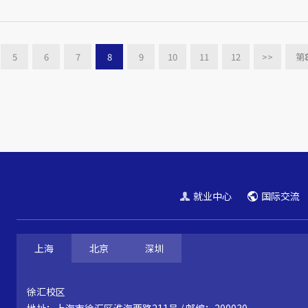
5
6
7
8
9
10
11
12
>>
第
就业中心
国际交流
上海
北京
深圳
徐汇校区
地址：上海市徐汇区淮海西路211号 / 邮编：200030