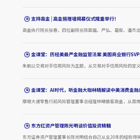
支持高金 | 高金捐赠墙揭幕仪式隆重举行！
高金执行院长张春，四位副院长陈歆磊、严弘、葛俊、潘杰出
金课堂：历经美最严金融监管法案 美国商业银行SVP朱
朱航以交易对手信用风险为主题，从交易对手信用风险的定义
金课堂：AI时代，听金融大咖林晴解读中美消费金融
摩根大通零售行前风险管理董事总经理林晴做客高金，从首席
东方红资产管理陈光明谈价值投资精髓
东方证券资产管理董事长陈光明结合自己从业20年的经验得失