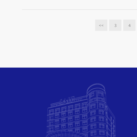
<<
3
4