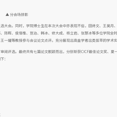
▲ 分会场掠影
入选大会。同时，学院博士生在本次大会中亦表现不俗，田诗文、王昊月
筠、陈晖、侯恪惟、笪治、韩冰、修大成、杨立岩、张慧冰等多位学院全
、王一耀等教授参与会议论文点评。充分展现出高金学者出类拔萃的学术
审阅评选。最终共有七篇论文脱颖而出，分别斩获CICF最佳论文奖、夏
如下：
g