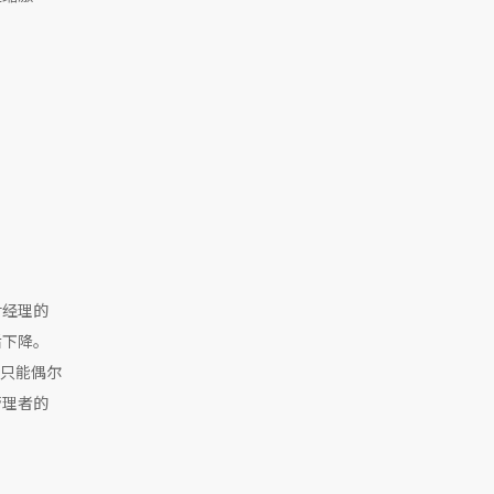
对经理的
后下降。
限只能偶尔
管理者的