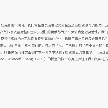
“投资高峰”期间。我们将金融灵活性定义为企业适应投资激增的能力，
将资产负债表变量对整体金融灵活性的贡献称为资产负债表金融灵活性。我
出现投资高峰的公司和没有投资高峰的企业，构建了资产负债表金融灵活
时期。我们考虑了五种流行的财务约束指标，包括最近的“基于文本的”
。FF指数在两种类型的样本外测试中预测了投资峰值的发生率，以及企
、Whited和Zhang（2021）的模型的拟合数据上验证了我们的实证