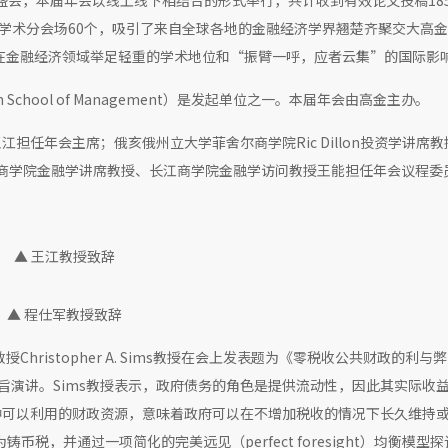
术盛会，本届年会以线上线下相结合的形式举行，共计收到有效论文投稿18
置学术分会场60个，吸引了来自全球各地的金融经济学界翘楚齐聚交大高
会在金融经济领域举足轻重的学术地位和“振臂一呼，应者云集”的国际影
 School of Management）是发起单位之一。本届年会由高金主办。
任年会主席；俄亥俄州立大学菲舍尔商学院Ric Dillon投资学讲席
学商学院金融学讲席教授、长江商学院金融学访问教授王能担任年会议程委
▲ 王江教授致辞
▲ 程仕军教授致辞
ristopher A. Sims教授在会上发表题为《零税收公共财政的利与弊 
lic Finance 》的主旨演讲。Sims教授表示，政府债务的角色是提供流动性，因此其实际
种可以利用的财政资源，意味着政府可以在不增加税收的情况下长久维持
税，并通过一项简化的完美远见（perfect foresight）均衡模型