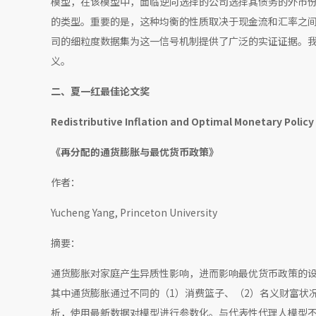
模型，在该模型中，面临逆向选择的公司选择其债务的外币
的类型。重要的是，这种均衡的性质取决于现金流和汇率之间的同
司的细粒度数据集为这一信号机制提供了广泛的实证证据。
义。
二、
夏一红最佳论文奖
Redistributive Inflation and Optimal Monetary Policy
《再分配的通货膨胀与最优货币政策》
作者：
Yucheng Yang, Princeton University
摘要：
通货膨胀对家庭产生异质性影响，进而影响最优货币政策的设
其中通货膨胀通过不同的（1）消费篮子、（2）名义财富状
析，使用最新数据对模型进行参数化。与代表性代理人模型