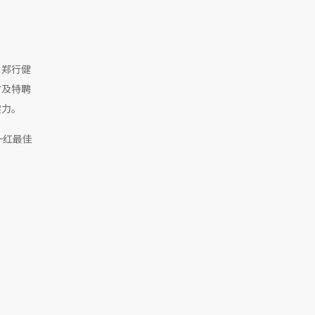
、郑行健
时及特聘
实力。
一红最佳