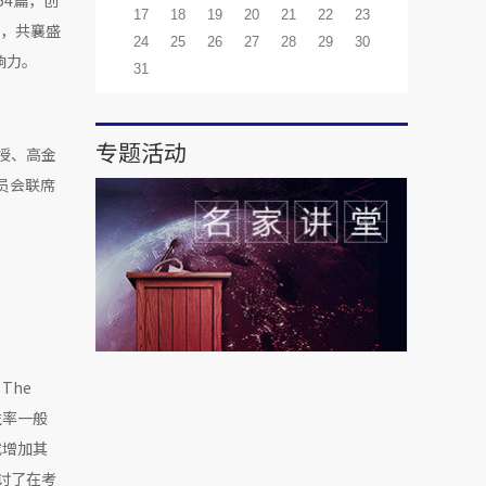
54篇，创
17
18
19
20
21
22
23
金，共襄盛
24
25
26
27
28
29
30
响力。
31
专题活动
教授、高金
员会联席
The
收益率一般
或增加其
探讨了在考