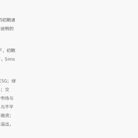
的初期通
要说明的
下，初期
Sims
SG；绿
界；交
力市场与
工与不平
与融资；
术溢出，