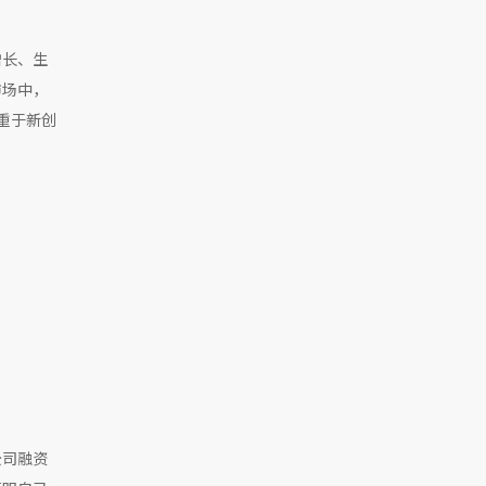
增长、生
市场中，
重于新创
公司融资