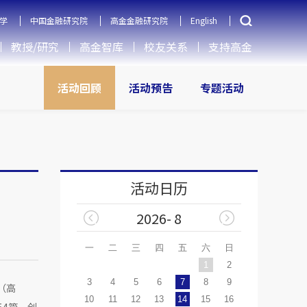
学
中国金融研究院
高金金融研究院
English
教授/研究
高金智库
校友关系
支持高金
活动回顾
活动预告
专题活动
活动日历
2026- 8
一
二
三
四
五
六
日
1
2
3
4
5
6
7
8
9
院（高
10
11
12
13
14
15
16