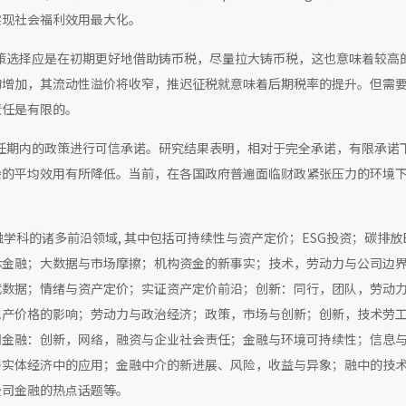
实现社会福利效用最大化。
政策选择应是在初期更好地借助铸币税，尽量拉大铸币税，这也意味着较高
的增加，其流动性溢价将收窄，推迟征税就意味着后期税率的提升。但需
责任是有限的。
其任期内的政策进行可信承诺。研究结果表明，相对于完全承诺，有限承诺
的平均效用有所降低。当前，在各国政府普遍面临财政紧张压力的环境下，
学科的诸多前沿领域, 其中包括可持续性与资产定价；ESG投资；碳排放E
休金融；大数据与市场摩擦；机构资金的新事实；技术，劳动力与公司边
代数据；情绪与资产定价；实证资产定价前沿；创新：同行，团队，劳动
地产价格的影响；劳动力与政治经济；政策，市场与创新；创新，技术劳
司金融：创新，网络，融资与企业社会责任；金融与环境可持续性；信息
与实体经济中的应用；金融中介的新进展、风险，收益与异象；融中的技
公司金融的热点话题等。