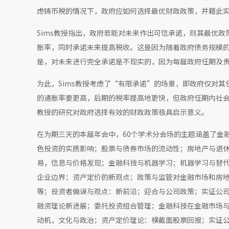
虑铸币税的情况下，政府应如何选择最优财政政策，并籍此
Sims教授指出，政府若能对未来作出可信承诺，则其最优
胀率，同时承诺未来提高税收。这是因为随着政府债务规模
是，对未来进行完全承诺是不现实的，因为每届政府任期及
为此，Sims教授考虑了“有限承诺”的场景，即政府仅对
的通胀率要更高，后期的税率提高地更快，但政府任期内社会
教授的研究对政府选择有效的财政政策极具启示意义。
在为期三天的本届年会中，60个学术分会场的主题涵盖了金融
色投资的实质影响；股票与债券市场的流动性；房地产与退
易，信息与价格发现；金融科技与机器学习；机器学习与替
企业边界；资产定价的新观点；政策与监管对金融市场和房
等；投资者偏误与观点：新前沿；迎合与公司政策；实证公
融资理论新进展；委托投资组合管理；金融科技在金融市场
动机，文化与政治；资产定价理论：横截面股票回报；实证