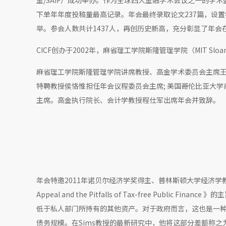
金/SAIF）成功举办。作为全球四大金融学术会议之一的学
下单年年度投稿量最高记录。年会最终录取论文237篇，设
举。参会人数共计1437人，再创历史新高，充分彰显了年
CICF创办于2002年，麻省理工学院斯隆管理学院（MIT Sloan
麻省理工学院斯隆管理学院讲席教授、高金学术委员会主席王江担
特聘教授侯恪惟担任年会议程委员会主席; 美国哥伦比亚大
主席。高金执行院长、会计学教授程仕军出席年会并致辞。
年会特邀2011年诺贝尔经济学奖得主、普林斯顿大学经济学教授Ch
Appeal and the Pitfalls of Tax-free Pub
低于私人部门所持有的其他资产。对于政府而言，这也是一
债务规模。在Sims教授的最新研究中，他将这部分差额称之为铸币