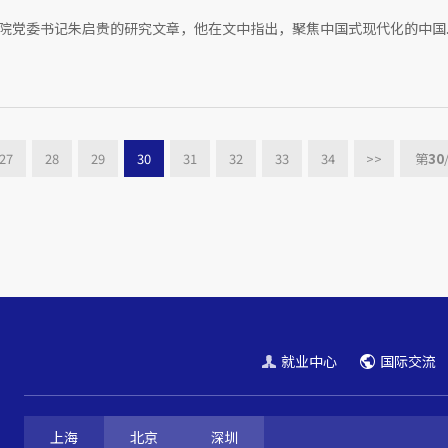
院党委书记朱启贵的研究文章，他在文中指出，聚焦中国式现代化的中国..
27
28
29
30
31
32
33
34
>>
第
30
就业中心
国际交流
上海
北京
深圳