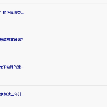
的渔民收益...
正破解获客难题？
下坡路的速...
解读三年计...