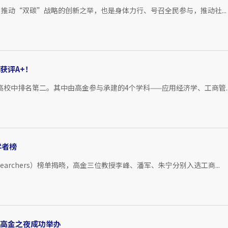
推动“双碳”战略的创新之举，也是身体力行、号召全民参与，推动社...
获评A+！
校中排名第二。其中由高金参与承建的4个学科——应用经济学、工商管..
学者榜
se Researchers）榜单揭晓，高金三位教授李峰、潘军、朱宁分别入选工商...
-高金之夜成功举办