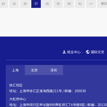
34
35
36
37
38
39
40
41
>>
第
3
就业中心
国际交流
上海
北京
深圳
徐汇校区
地址：上海市徐汇区淮海西路211号 / 邮编：200030
大虹桥中心
地址：上海市闵行区申长路990弄虹桥汇T6号楼9层 / 邮编：20110