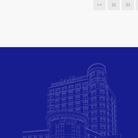
<<
32
33