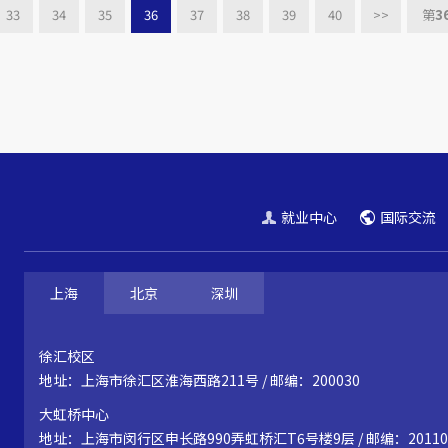
33
34
35
36
37
38
39
40
>>
第
3
就业中心
国际交流
上海
北京
深圳
徐汇校区
地址：上海市徐汇区淮海西路211号 / 邮编：200030
大虹桥中心
地址：上海市闵行区申长路990弄虹桥汇T6号楼9层 / 邮编：20110