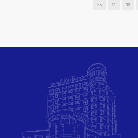
<<
31
32