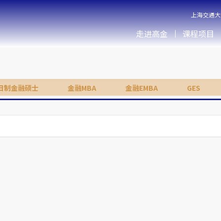
上海交通大
走进高金
课程项目
日制金融硕士
金融MBA
金融EMBA
GES