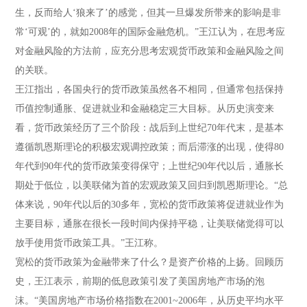
生，反而给人‘狼来了’的感觉，但其一旦爆发所带来的影响是非
常‘可观’的，就如2008年的国际金融危机。”王江认为，在思考应
对金融风险的方法前，应充分思考宏观货币政策和金融风险之间
的关联。
王江指出，各国央行的货币政策虽然各不相同，但通常包括保持
币值控制通胀、促进就业和金融稳定三大目标。从历史演变来
看，货币政策经历了三个阶段：战后到上世纪70年代末，是基本
遵循凯恩斯理论的积极宏观调控政策；而后滞涨的出现，使得80
年代到90年代的货币政策变得保守；上世纪90年代以后，通胀长
期处于低位，以美联储为首的宏观政策又回归到凯恩斯理论。“总
体来说，90年代以后的30多年，宽松的货币政策将促进就业作为
主要目标，通胀在很长一段时间内保持平稳，让美联储觉得可以
放手使用货币政策工具。”王江称。
宽松的货币政策为金融带来了什么？是资产价格的上扬。回顾历
史，王江表示，前期的低息政策引发了美国房地产市场的泡
沫。“美国房地产市场价格指数在2001~2006年，从历史平均水平