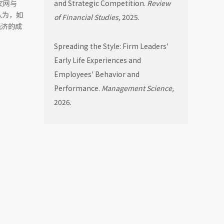
文网与
and Strategic Competition.
Review
认为，如
of Financial Studies,
2025.
经济的成
Spreading the Style: Firm Leaders'
Early Life Experiences and
Employees' Behavior and
Performance.
Management Science,
2026.