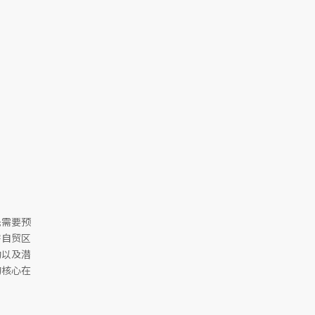
先需要预
害自贸区
动以及潜
的核心在