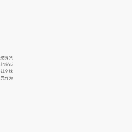
经结算货
其他货币
要让全球
美元作为