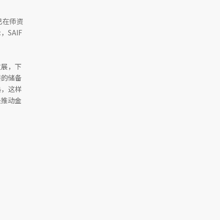
已在师资
SAIF
发展，下
要的储备
熟，这样
快推动金