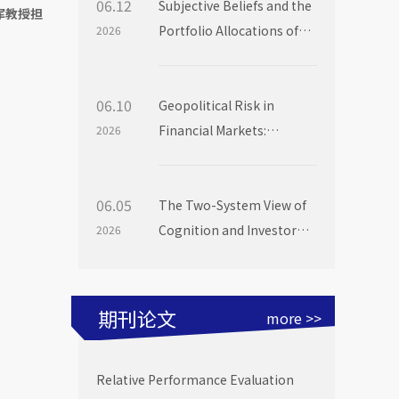
06.12
Subjective Beliefs and the
军教授担
Portfolio Allocations of
2026
Institutional Investors
06.10
Geopolitical Risk in
Financial Markets:
2026
Evidence from Mutual
Fund Flows
06.05
The Two-System View of
Cognition and Investor
2026
Choice: Evidence from
Mutual Fund Launch
Livestreams
期刊论文
more >>
Relative Performance Evaluation