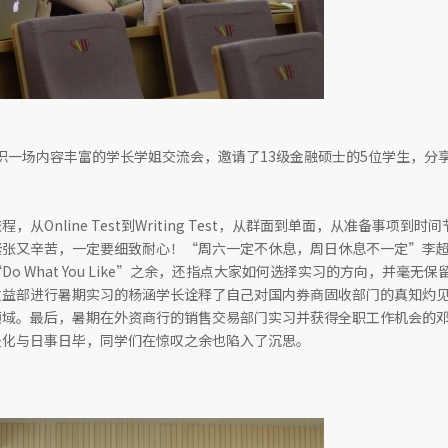
组织一场内容丰富的学长学姐交流会，邀请了13级金融硕士的5位学生，分
nline Test到Writing Test，从群面到单面，从准备事项到时
紧张又辛苦，一定要细致耐心！“周六一定不休息，周日休息不一定”李
What You Like”之余，还指点大家如何选择实习的方向，并毫无保
收益部进行暑期实习的杨涵学长诠释了自己对国内券商固收部门的真知灼
领域。最后，暑期在外资商行的销售交易部门实习并获得全职工作机会的
块化与日事日毕，同学们在惊叹之余也陷入了沉思。