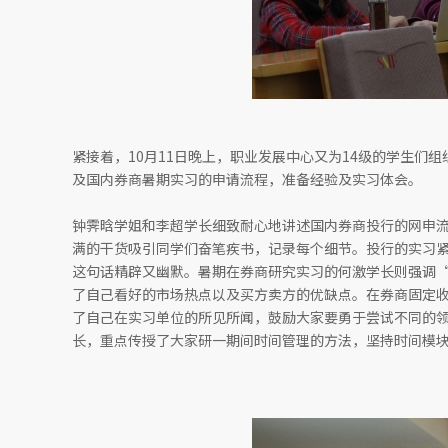
紧接着，10月11日晚上，职业发展中心又为14级的学生们
及国内券商暑期实习的申请流程，准备经验及实习体会。
钟霁晗学姐和李超学长细致耐心地讲述国内券商投行的网申流程，从O
满的干货吸引同学们奋笔疾书，记录每个细节。投行的实习
这句话精辟又幽默。暑期在券商研究实习的何激学长则强调“Do 
了自己看好的市场热点以及买方卖方的优缺点。在券商固定
了自己在实习单位的所见所闻，鼓励大家要勇于尝试不同的
长，重点传授了大家研一期间时间管理的方法，坚持时间模