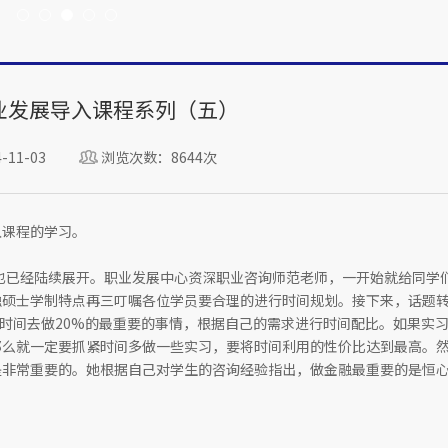
职业发展导入课程系列（五）
11-03
浏览次数：8644次
入课程的学习。
聘也已经陆续展开。职业发展中心资深职业咨询师范老师，一开始就给同学
融硕士学制特点再三叮嘱各位学员要合理的进行时间规划。接下来，话题
%的时间去做20%的最重要的事情，根据自己的需求进行时间配比。如果实
那么就一定要抓紧时间多做一些实习，要将时间利用的性价比达到最高。
是非常重要的。她根据自己对学生的咨询经验指出，做金融最重要的是恒