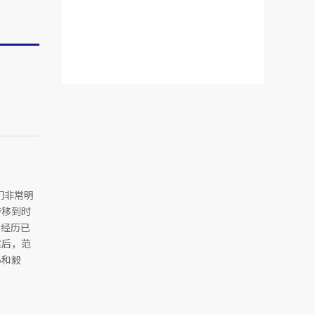
们非常明
转移到时
习经历已
然后，范
心和毅