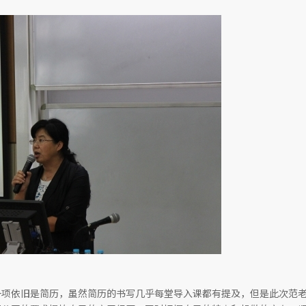
一项依旧是简历，虽然简历的书写几乎每堂导入课都有提及，但是此次范