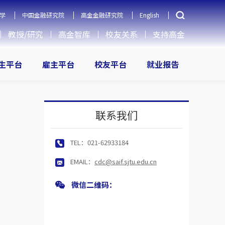
学
中国金融研究院
高金金融研究院
English
教授/研究
高金智库
校友关系
支持高金
生平台
雇主平台
校友平台
就业报告
联系我们
TEL：
021-62933184
EMAIL：
cdc@saif.sjtu.edu.cn
微信二维码：