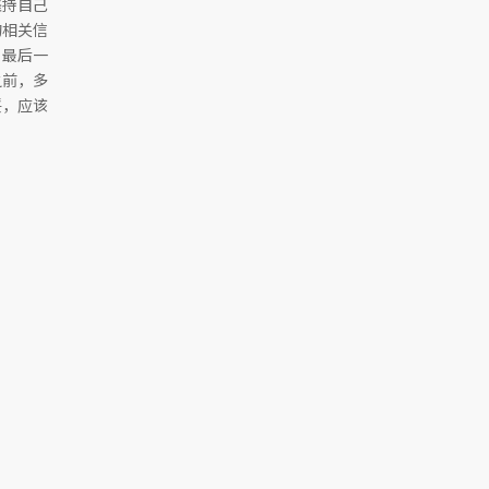
坚持自己
的相关信
。最后一
之前，多
馁，应该