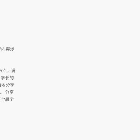
享内容涉
间节点，满
超学长的
留地分享
见，分享
邓宇晨学