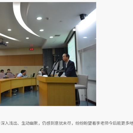
深入浅出、生动幽默，仍感到意犹未尽，纷纷盼望着李老师今后能更多地到