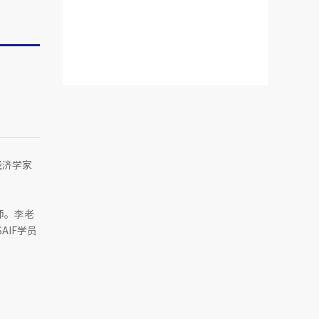
经济学家
师。李老
AIF学员