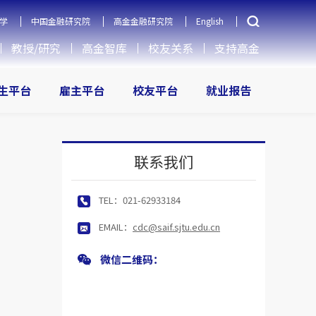
学
中国金融研究院
高金金融研究院
English
教授/研究
高金智库
校友关系
支持高金
生平台
雇主平台
校友平台
就业报告
联系我们
TEL：
021-62933184
EMAIL：
cdc@saif.sjtu.edu.cn
微信二维码：