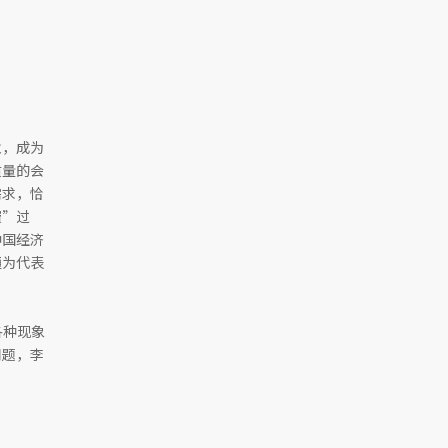
业，成为
质量的会
需求，恰
费”过
中国经济
通为代表
各种现象
问题，李