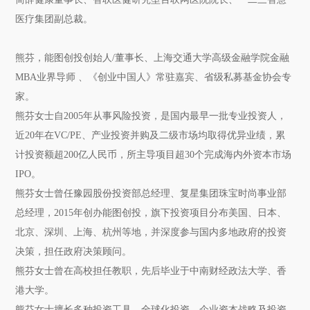
医疗集团副总裁。
熊芬
，能图创投创始人/董事长、上海交通大学高级金融学院金融
MBA业界导师 、《创业中国人》常驻嘉宾、省级私募基金协会专
家。
熊芬女士自2005年从事风险投资，是国内最早一批专业投资人，
近20年在VC/PE、产业投资并购及二级市场均取得优异业绩，累
计投资额超200亿人民币，所主导项目超30个完成海内外资本市场
IPO。
熊芬女士曾任豫园股份投资部总经理、复星集团珠宝时尚事业部
总经理，2015年创办能图创投，旗下投资项目分布美国、日本、
北京、深圳、上海、杭州等地，并深度参与国内多地政府的投资
决策，担任政府决策顾问。
熊芬女士曾在高校担任教职，先后毕业于中南财经政法大学、香
港大学。
熊芬女士擅长多种投资工具、全球化投资、企业资本战略及投资