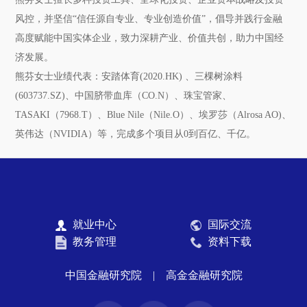
风控，并坚信“信任源自专业、专业创造价值”，倡导并践行金融
高度赋能中国实体企业，致力深耕产业、价值共创，助力中国经
济发展。
熊芬女士业绩代表：安踏体育(2020.HK) 、三棵树涂料
(603737.SZ)、中国脐带血库（CO.N）、珠宝管家、
TASAKI（7968.T）、Blue Nile（Nile.O）、埃罗莎（Alrosa AO)、
英伟达（NVIDIA）等，完成多个项目从0到百亿、千亿。
就业中心
国际交流
教务管理
资料下载
中国金融研究院
|
高金金融研究院