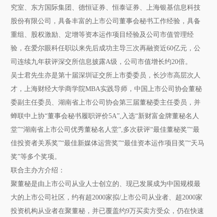
究室、东方国际集团、德恒证券、恒泰证券、上海银基信息科技
股份有限公司，具备丰富的上市公司董事会秘书工作经验，具备
重组、股权激励、定增等资本运作项目经验及公司市值管理经
验，在爱尔眼科任职以来先后成功主导三次再融资近60亿元，公
司连续九年获评深交所信息披露A级，公司市值增长约20倍。
吴士君先生亦是第十届深圳证交所上市委委员，长沙市高层次人
才，上海财经大学商学院MBA实践导师，中国上市公司协会董秘
委副主任委员、湖南省上市公司协会第三届董秘委主任委员，并
蝉联中上协“董事会秘书履职评价5A”,入选“新财富金牌董秘名人
堂”“湖南省上市公司优秀董秘名人堂”,多次获评“最佳董秘奖”“最
佳投资者关系奖”“最佳新媒体运营奖”“最佳资本运作项目奖”“天马
奖”等多个奖项。
联合主办方介绍：
聚董秘是由上市公司从业人士创立的、现已发展成为中国规模最
⼤的上市公司社区，约有超2000家拟/上市公司从业者、超2000家
投资机构从业者在聚董秘，并已覆盖约9万买卖方受众，仍在快速