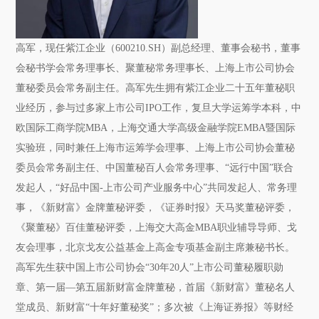
高军，现任紫江企业（600210.SH）副总经理、董事会秘书，董事
会秘书学会常务理事长、聚董秘常务理事长、上海上市公司协会
董秘委员会常务副主任。
高军先生拥有紫江企业二十五年董秘职
业经历，参与过多家上市公司IPO工作，复旦大学运筹学本科，中
欧国际工商学院MBA，上海交通大学高级金融学院EMBA暨国际
实验班，同时兼任上海市运筹学会理事、上海上市公司协会董秘
委员会常务副主任、中国董秘百人会常务理事、“远行中国”联合
发起人，“好品中国-上市公司产业服务中心”共同发起人、常务理
事，《新财富》金牌董秘评委，《证券时报》天马奖董秘评委，
《聚董秘》百佳董秘评委，上海交大高金MBA职业辅导导师、戈
友会理事，北京戈友公益基金上高金专项基金副主席兼秘书长。
高军先生获中国上市公司协会“30年20人”上市公司董秘履职勋
章、第一届—第五届新财富金牌董秘，首届《新财富》董秘名人
堂成员、新财富“十年好董秘奖”；多次被《上海证券报》等财经