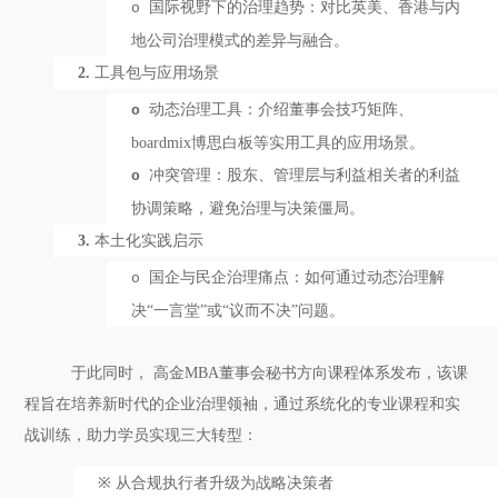
国际视野下的治理趋势：对比英美、香港与内
o
地公司治理模式的差异与融合。
2.
工具包与应用场景
动态治理工具
：介绍董事会
技巧矩阵
、
o
boardmix博思白板
等实用工具的应用场景。
冲突管理
：股东、管理层与
利益相关者
的利益
o
协调策略，避免治理
与决策
僵局。
3.
本土化实践启示
国企与民企治理痛点：如何通过动态治理解
o
决
“一言堂”或“议而不决”问题。
于此同时，
高金
M
BA
董事会秘书方向课程体系发布，该课
程旨在
培养新时代的企业治理领袖，通过系统化的专业课程和实
战训练，助力学员实现三大转型：
※
从合规执行者升级为战略决策者