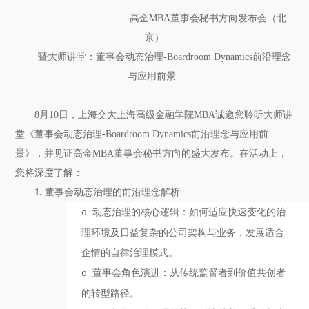
高金
M
BA
董事会秘书方向发布会（北
京）
暨大师讲堂：董事会动态治理
-
Boardroom Dynamics前沿理念
与应用前景
8月
1
0
日，
上海
交大上海
高级金融学院
MBA
诚邀您
聆听大师讲
堂《
董事会动态治
理
-
Boardroom Dynamics
前沿理念与
应用前
景
》，
并见证高金
MBA
董事会秘书方向
的盛大发布
。
在活动上，
您将深度了解：
1.
董事会动态治理的
前沿理念解析
动态治理的核心逻辑：如何适应快速变化的
治
o
理
环境
及日益复杂的公司架构与业务
，
发展适合
企情的自律治理模式
。
董事会角色演进：从传统监督者到价值共创者
o
的转型路径。