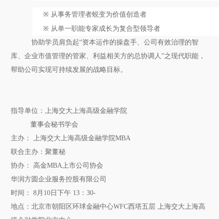
※
从事务管理者蜕变为价值创造者
※
从单一职能专家成长为复合型领导者
协助学员肩负起
“资本运作的操盘手、公司有效治理的智
库、企业市值管理的管家、利益相关方的总协调人”之现代职能，
帮助公司实现可持续发展的战略目标。
指导单位：上海交大上海高级金融学院
董事会秘书学会
主办：
上海交大上海高级金融学院
M
BA
联合主办：聚董秘
协办：
高金
M
BA
上市公司协会
华润方圆企业服务控股有限公司
时间：
8
月
10
日下午
13
：
3
0-
地点：
北京市朝阳区环球金融中心
WFC西塔五层 上海交大上海高