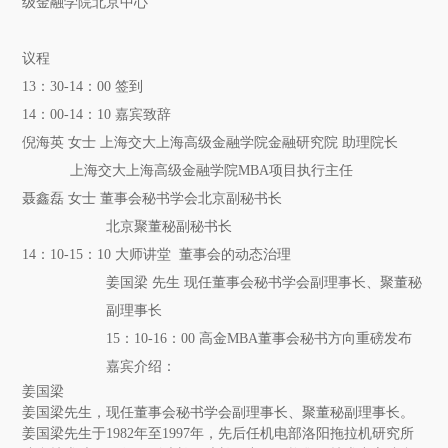
级金融学院北京中心
议程
1
3
：
3
0-14
：
0
0
签到
14
：
0
0-14
：
1
0
嘉宾致辞
倪海英
女士
上海交大上海高级金融学院金融研究院
助理院长
上海交大上海高级金融学院
M
BA
项目执行主任
聂鑫磊
女士
董事会秘书学会北京副秘书长
北京聚董秘副秘书长
14
：
1
0-15
：
1
0
大师讲堂
董事会的动态治理
姜国梁
先生
现任董事会秘书学会副理事长、聚董秘
副理事长
15
：
1
0-16
：
0
0
高金
M
BA
董事会秘书方向重磅发布
嘉宾介绍：
姜国梁
姜国梁先生，现任董事会秘书学会副理事长、聚董秘副理事长。
姜国梁先生于
1982年至1997年，先后任机电部洛阳拖拉机研究所