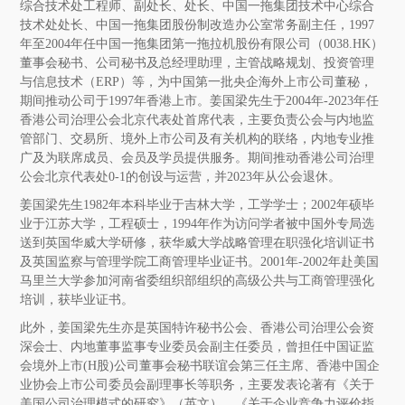
综合技术处工程师、副处长、处长、中国一拖集团技术中心综合
技术处处长、中国一拖集团股份制改造办公室常务副主任，1997
年至2004年任中国一拖集团第一拖拉机股份有限公司（0038.HK）
董事会秘书、公司秘书及总经理助理，主管战略规划、投资管理
与信息技术（ERP）等，为中国第一批央企海外上市公司董秘，
期间推动公司于1997年香港上市。姜国梁先生于2004年-2023年任
香港公司治理公会北京代表处首席代表，主要负责公会与内地监
管部门、交易所、境外上市公司及有关机构的联络，内地专业推
广及为联席成员、会员及学员提供服务。期间推动香港公司治理
公会北京代表处0-1的创设与运营，并2023年从公会退休。
姜国梁先生
1982年本科毕业于吉林大学
，
工学
学
士；
2002年硕毕
业于江苏大学，工程硕士
，
1994年作为访问学者被中国外专局选
送到英国华威大学研修，获华威大学战略管理在职强化培训证书
及英国监察与管理学院工商管理毕业证书。2001年-2002年赴美国
马里兰大学参加河南省委组织部组织的高级公共与工商管理强化
培训，获毕业证书。
此外，姜国梁先生亦是英国特许秘书公会、香港公司治理公会资
深会士、内地董事监事专业委员会副主任委员，曾担任中国证监
会境外上市
(H股)公司董事会秘书联谊会第三任主席、香港中国企
业协会上市公司委员会副理事长等职务，主要发表论著有《关于
美国公司治理模式的研究》（英文）、《关于企业竞争力评价指