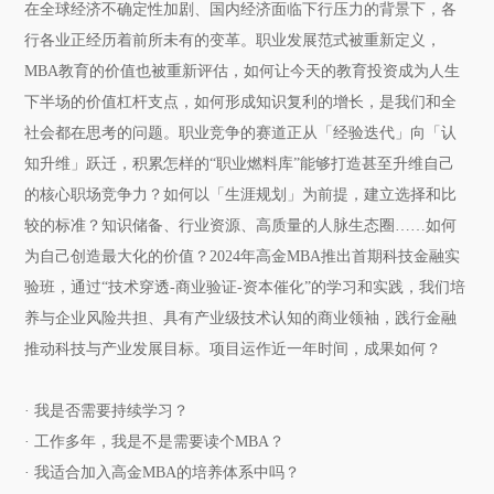
在全球经济不确定性加剧、国内经济面临下行压力的背景下，各
行各业正经历着前所未有的变革。职业发展范式被重新定义，
MBA教育的价值也被重新评估，如何让今天的教育投资成为人生
下半场的价值杠杆支点，如何形成知识复利的增长，是我们和全
社会都在思考的问题。职业竞争的赛道正从「经验迭代」向「认
知升维」跃迁，积累怎样的“职业燃料库”能够打造甚至升维自己
的核心职场竞争力？如何以「生涯规划」为前提，建立选择和比
较的标准？知识储备、行业资源、高质量的人脉生态圈……如何
为自己创造最大化的价值？2024年高金MBA推出首期科技金融实
验班，通过“技术穿透-商业验证-资本催化”的学习和实践，我们培
养与企业风险共担、具有产业级技术认知的商业领袖，践行金融
推动科技与产业发展目标。项目运作近一年时间，成果如何？
· 我是否需要持续学习？
· 工作多年，我是不是需要读个MBA？
· 我适合加入高金MBA的培养体系中吗？