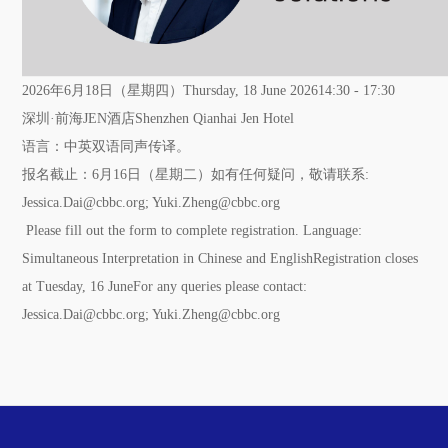
2026年6月18日（星期四）Thursday, 18 June 202614:30 - 17:30
深圳·前海JEN酒店Shenzhen Qianhai Jen Hotel
语言：中英双语同声传译。
报名截止：6月16日（星期二）如有任何疑问，敬请联系:
Jessica.Dai@cbbc.org; Yuki.Zheng@cbbc.org
Please fill out the form to complete registration. Language:
Simultaneous Interpretation in Chinese and EnglishRegistration closes
at Tuesday, 16 JuneFor any queries please contact:
Jessica.Dai@cbbc.org; Yuki.Zheng@cbbc.org