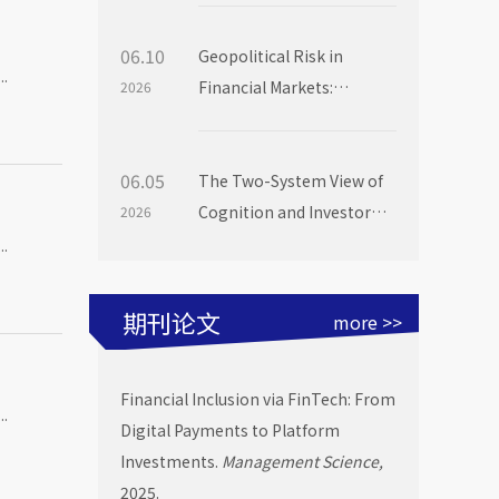
06.10
Geopolitical Risk in
.
Financial Markets:
2026
Evidence from Mutual
Fund Flows
06.05
The Two-System View of
Cognition and Investor
2026
Choice: Evidence from
.
Mutual Fund Launch
Livestreams
期刊论文
more >>
Financial Inclusion via FinTech: From
.
Digital Payments to Platform
Investments.
Management Science,
2025.