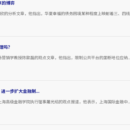
享的博弈
陈欣的分析文章，他指出，华夏幸福的债务困境某种程度上映射着三、四线..
理吗？
场营销学教授陈歆磊的观点文章，他指出，限制公共平台的垄断地位应纳..
进一步扩大金融制...
上海高级金融学院执行理事屠光绍的观点报道，他表示，上海国际金融中..