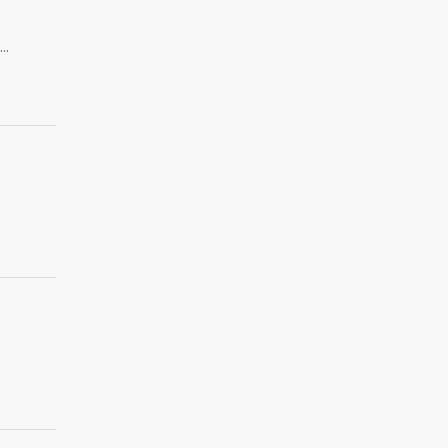
.
.
.