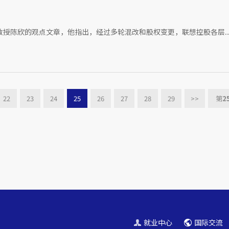
教授陈欣的观点文章，他指出，经过多轮混改和股权变更，联想控股各层..
22
23
24
25
26
27
28
29
>>
第
2
就业中心
国际交流