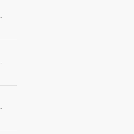
.
.
.