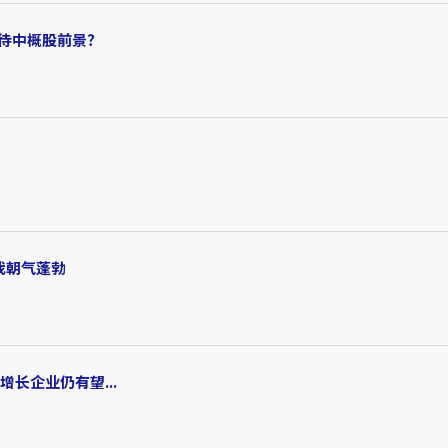
待中概股前景？
我朝气蓬勃
长企业仍有望...