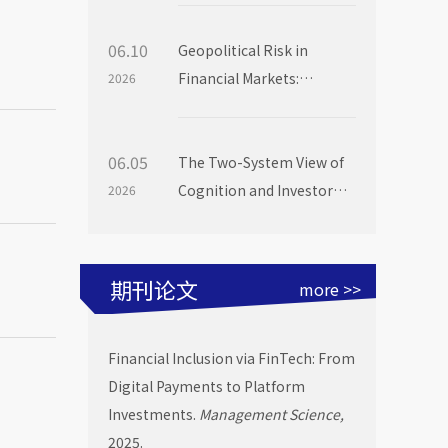
06.10
Geopolitical Risk in
Financial Markets:
2026
Evidence from Mutual
Fund Flows
06.05
The Two-System View of
Cognition and Investor
2026
Choice: Evidence from
Mutual Fund Launch
Livestreams
期刊论文
more >>
Financial Inclusion via FinTech: From
Digital Payments to Platform
Investments.
Management Science,
2025.