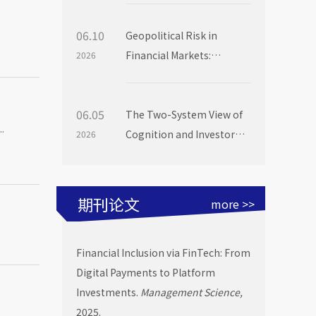
06.10
Geopolitical Risk in
Financial Markets:
2026
Evidence from Mutual
Fund Flows
06.05
The Two-System View of
.
Cognition and Investor
2026
Choice: Evidence from
Mutual Fund Launch
Livestreams
期刊论文
more >>
Financial Inclusion via FinTech: From
Digital Payments to Platform
Investments.
Management Science,
2025.