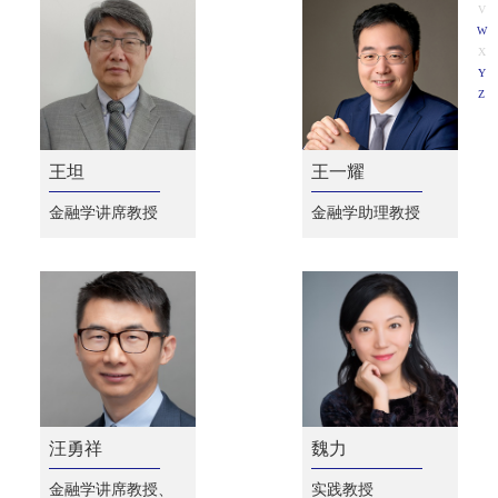
V
W
X
Y
Z
王坦
王一耀
金融学讲席教授
金融学助理教授
汪勇祥
魏力
金融学讲席教授、
实践教授