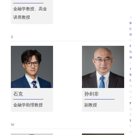
金融学教授、高金
讲席教授
A
B
C
D
S
E
F
G
H
I
J
K
L
M
N
石克
孙剑非
O
P
金融学助理教授
副教授
Q
R
S
W
T
U