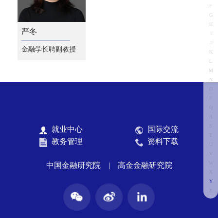
F
G
H
严冬
I
J
金融学长聘副教授
K
L
M
N
O
P
Q
R
S
就业中心
国际交流
T
教务管理
资料下载
U
V
W
中国金融研究院
|
高金金融研究院
X
Y
Z