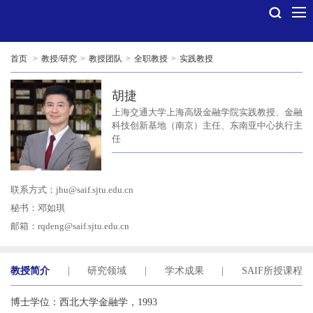
首页
>
教授/研究
>
教授团队
>
全职教授
>
实践教授
胡捷
上海交通大学上海高级金融学院实践教授、金融
科技创新基地（南京）主任、东南亚中心执行主
任
联系方式：
jhu@saif.sjtu.edu.cn
秘书：邓如琪
邮箱：
rqdeng@saif.sjtu.edu.cn
教授简介
|
研究领域
|
学术成果
|
SAIF所授课程
博士学位：西北大学金融学，1993