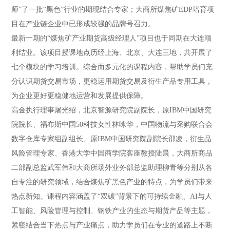
师”了一批“黑色”行业的期现结合专家；大商所煤焦矿EDP培育项
目在产业链企业中已形成较强的品牌号召力。
最新一期的“煤焦矿产业期货高级经理人”项目也于同期在大连顺
利结业。该项目授课地点历经上海、北京、大连三地，共开展了
七个模块的学习培训。综合而多元化的课程内容，帮助学员们充
分认识期货交易市场，更稳运用期货交易及衍生产品专用工具，
为企业更好更稳健地运营和发展提供保障。
高金执行理事屠光绍，北京智源研究院副院长，原IBM中国研究
院院长、福布斯中国50科技女性林咏华，中国物流与采购联合会
数字仓库专家组副组长、原IBM中国研究院副院长邵凌，衍生品
风险管理专家、香港大学中国商学院客座教授陆晨，大商所商品
二部副总监武军伟和大商所场外业务部总监助理柳青等分别从各
自专注的研究领域，结合煤焦矿黑色产业的特点，为学员们带来
热点新知。课程内容涵盖了“双碳”背景下的可持续金融、AI与人
工智能、风险管理与控制、钢铁产业的生态与期货产品等主题，
紧密结合当下热点与产业痛点，助力学员们在专业的道路上不断