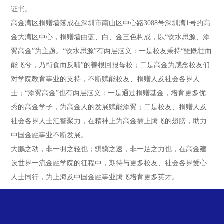
证书。
高金湾区捐赠墙落成在深圳市南山区中心路3088号深圳湾1号的高
金大湾区中心，捐赠墙由蓝、白、金三色构成，以“饮水思源、添
翼高金”为主题。“饮水思源”有两层涵义：一是校友秉持“雏既壮而
能飞兮，乃衔食而反哺”的善根回报母校；二是高金为感念校友们
对学院教育事业的支持，不断赋能校友、捐赠人及社会各界人
士；“添翼高金”也有两层涵义：一是通过捐赠基金，培育更多优
秀的高金学子，为高金人的发展赋能添翼；二是校友、捐赠人及
社会各界人士汇智聚力，在精神上为高金插上腾飞的翅膀，助力
中国金融事业不断发展。
大鹏之动，非一羽之轻也；骐骥之速，非一足之力也，在高金建
设世界一流金融学院的征程中，期待与更多校友、社会各界爱心
人士同行，为上海及中国金融事业腾飞培育更多英才。