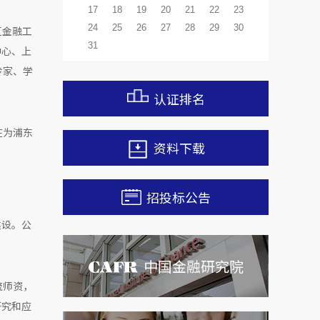
17
18
19
20
21
22
23
24
25
26
27
28
29
30
区金融工
31
中心、上
专家、学
认证排名
在为浦东
资料下载
。
招投标公告
建设。公
中国金融研究院
流师资，
研究和应