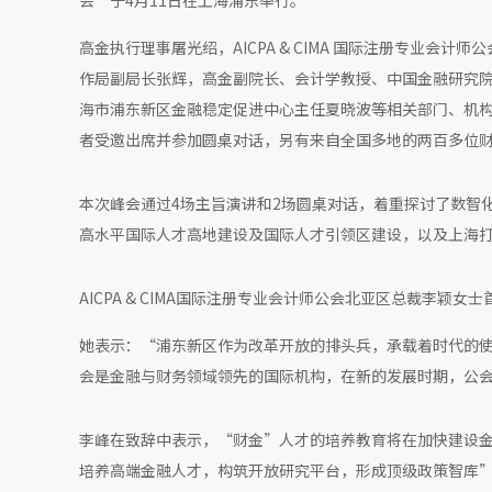
会”于4月11日在上海浦东举行。
高金执行理事屠光绍，AICPA & CIMA 国际注册专业会计师公
作局副局长张辉，高金副院长、会计学教授、中国金融研究
海市浦东新区金融稳定促进中心主任夏晓波等相关部门、机构
者受邀出席并参加圆桌对话，另有来自全国多地的两百多位
本次峰会通过4场主旨演讲和2场圆桌对话，着重探讨了数智
高水平国际人才高地建设及国际人才引领区建设，以及上海
AICPA & CIMA国际注册专业会计师公会北亚区总裁李颖
她表示：“浦东新区作为改革开放的排头兵，承载着时代的
会是金融与财务领域领先的国际机构，在新的发展时期，公
李峰在致辞中表示，“财金”人才的培养教育将在加快建设金
培养高端金融人才，构筑开放研究平台，形成顶级政策智库