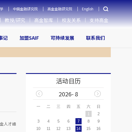
学
中国金融研究院
高金金融研究院
English
教授/研究
高金智库
校友关系
支持高金
大事记
加盟SAIF
可持续发展
联系我们
活动日历
2026- 8
一
二
三
四
五
六
日
1
2
3
4
5
6
7
8
9
财金人才峰
10
11
12
13
14
15
16