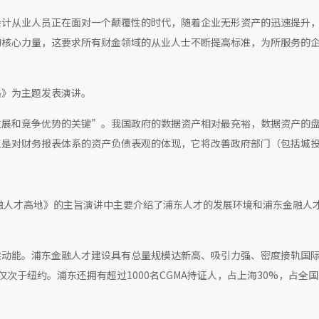
会计从业人员正在面对一个颠覆性的时代，随着企业无形资产的迅速提升
的核心力量，这要求所有财金领域的从业人士不断提高标准，为所服务的
路》为主题发表演讲。
发展和竞争优势的关键”。我国政府的数据资产相对最充裕，数据资产的
上是对财务报表体系的资产负债表观的体现，它将改善政府部门（包括城
融人才高地》的主旨演讲中主要介绍了浦东人才的发展环境和浦东金融人
续动能。浦东金融人才建设具有总量规模达新高、吸引力强、密度接轨国
于纽约。浦东还拥有超过1000名CGMA持证人，占上海30%，占全国