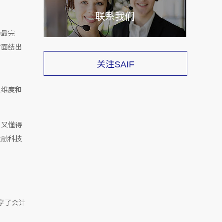
联系我们
场最完
方面结出
关注
SAIF
性维度和
，又懂得
金融科技
。
分享了会计