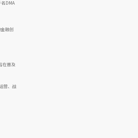
名DMA
的金融创
，旨在普及
、运营、战