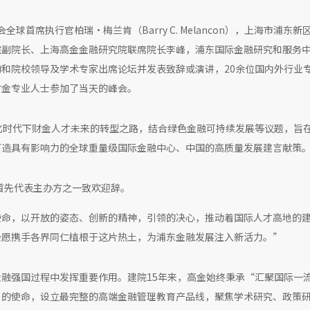
会全球首席执行官柏瑞·梅兰肯（Barry C. Melancon），上海市浦东新
院副院长、上海高金金融研究院联席院长李峰，浦东国际金融研究和服务
和院校领导及学术专家出席论坛并发表致辞或演讲，20余位国内外行业
财金专业人士参加了当天的峰会。
化时代下财金人才未来的转型之路，结合绿色金融可持续发展等议题，旨
打造具有影响力的全球重量级国际金融中心、中国的高质量发展建言献策
女士首先代表主办方之一致欢迎辞。
使命，以开放的姿态、创新的精神，引领的决心，推动着国际人才高地的
会愿携手各界同仁植根于这片热土，为浦东金融发展注入新活力。”
融强国过程中发挥重要作用。建院15年来，高金始终秉承“汇聚国际一
”的使命，设立最完整的高端金融管理教育产品线，聚焦学术研究、政策