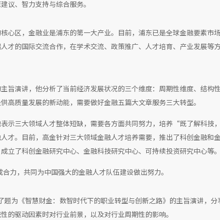
策建议、智力支持与综合服务。
的核心区，金融业是浦东的第一大产业。目前，浦东已是全球金融要素市
端人才的国际交流合作，在学术交流、政策推广、人才培育、产业发展等
的主旨演讲，他分析了当前经济发展状况的三个维度：周期性维度、结构
提供高质量发展的新动能，需要做好金融五篇大文章服务三大转型。
他表示三大领域人才整体短缺，需要各方面共同努力，培养“既了解科技
融人才。目前，高金针对三大领域金融人才培养需要，推出了科创金融和
，成立了科创金融研究中心、金融科技研究中心、可持续投资研究中心等
不断形成合力，共同为中国强大的金融人才队伍建设做出努力。
MA）随后进行了题为《智慧财金：数智时代下的职业转型与创新之路》的主旨演讲，
统性的驱动因素时对行业前景，以及对行业周期性的影响。