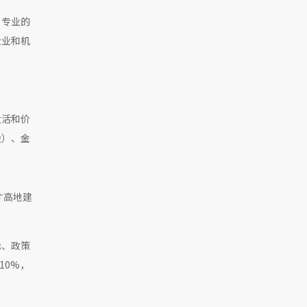
，专业的
企业和机
盘活和价
投）、金
才高地建
际、政策
10%，