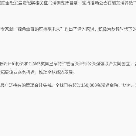
领区金融发展贡献奖相关证书培训支持目录，支持推动公会在浦东培养数千
界专家就“绿色金融的可持续未来”作出了深入探讨，积极为数智时代下
A®美国注册会计师协会和CIMA®英国皇家特许管理会计师公会强强联合共同创立
，拓展企业商务机遇，推动全球经济发展。
全球最广泛持有的管理会计头衔。全球已有超过150,000名精通金融、财务