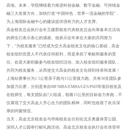
高地。未来，学院继续着力推进科创金融、数字金融、可持续金
融三大发展方向，加快打造“中国特色，世界一流金融的学院”，
为上海国际金融中心的建设提供强有力的人才支撑。
高金校友总会执行会长王建郡校友代表校友总会向筹备本次活动
的师生们表示衷心的感谢。他表示近年来在大家的共同努力
下，“为校友服务”已经成为交大高金校友文化的核心基础，高金
校友组织负责人不代表任何权利，而是承担了奉献和服务的责
任。欢迎大家积极参与校友组织活动、加入校友组织服务团队，
共同为校友服务，从而使交大高金的校友文化得到传承和发展！
上海站赛事分为1.5公里亲子跑与15公里接力跑。共有30支团队参
加接力比赛，分别是来自MF/MBA/EMBA/GES/PhD等项目校友及
在校师生，每支团队由7人组成，朝着15公里的目标奋力奔跑，不
仅展现了交大高金人齐心合力的团队精神，同时也收获了欢乐深
厚的同窗情谊。
当天，高金北京校友会与华南校友会分别在北京奥森体育公园、
深圳人才公园举行献礼跑活动。高金北京校友会执行会长张登祥