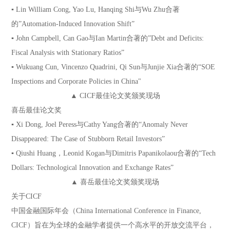
▪ Lin William Cong, Yao Lu, Hanqing Shi与Wu Zhu合著
的”Automation-Induced Innovation Shift”
▪ John Campbell, Can Gao与Ian Martin合著的”Debt and Deficits:
Fiscal Analysis with Stationary Ratios”
▪ Wukuang Cun, Vincenzo Quadrini, Qi Sun与Junjie Xia合著的“SOE
Inspections and Corporate Policies in China"
▲ CICF最佳论文奖颁奖现场
喜岳最佳论文奖
▪ Xi Dong, Joel Peress与Cathy Yang合著的“Anomaly Never
Disappeared: The Case of Stubborn Retail Investors”
▪ Qiushi Huang，Leonid Kogan与Dimitris Papanikolaou合著的“Tech
Dollars: Technological Innovation and Exchange Rates”
▲ 喜岳最佳论文奖颁奖现场
关于CICF
中国金融国际年会（China International Conference in Finance,
CICF）旨在为全球的金融学者提供一个高水平的开放交流平台，