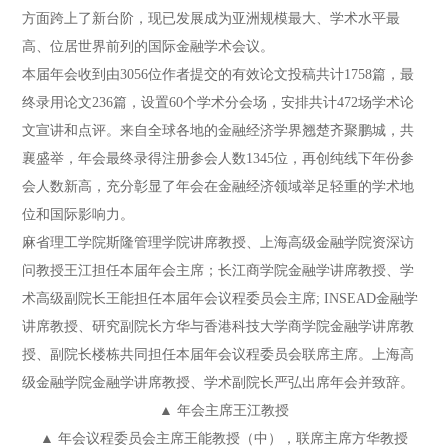
方面跨上了新台阶，现已发展成为亚洲规模最大、学术水平最
高、位居世界前列的国际金融学术会议。
本届年会收到由3056位作者提交的有效论文投稿共计1758篇，最
终录用论文236篇，设置60个学术分会场，安排共计472场学术论
文宣讲和点评。来自全球各地的金融经济学界翘楚齐聚鹏城，共
襄盛举，年会最终录得注册参会人数1345位，再创纯线下年份参
会人数新高，充分彰显了年会在金融经济领域举足轻重的学术地
位和国际影响力。
麻省理工学院斯隆管理学院讲席教授、上海高级金融学院资深访
问教授王江担任本届年会主席；长江商学院金融学讲席教授、学
术高级副院长王能担任本届年会议程委员会主席; INSEAD金融学
讲席教授、研究副院长方华与香港科技大学商学院金融学讲席教
授、副院长楼栋共同担任本届年会议程委员会联席主席。上海高
级金融学院金融学讲席教授、学术副院长严弘出席年会并致辞。
▲ 年会主席王江教授
▲ 年会议程委员会主席王能教授（中），联席主席方华教授