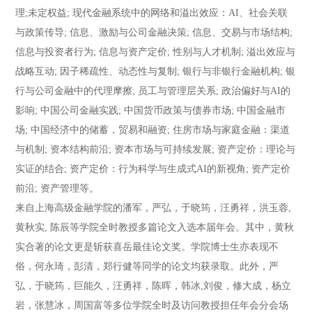
理;未定权益; 现代金融系统中的网络和溢出效应：AI、社会关联
与政策传导; 信息、激励与公司金融决策; 信息、交易与市场结构;
信息与投资者行为; 信息与资产定价; 性别与人才机制; 溢出效应与
战略互动; 因子稀疏性、动态性与复制; 银行与非银行金融机构; 银
行与公司金融中的代理摩擦; 员工与管理层关系; 政治偏好与AI的
影响; 中国公司金融实践; 中国货币政策与债券市场; 中国金融市
场; 中国经济中的储蓄，贸易和融资; 住房市场与家庭金融：渠道
与机制; 资本结构前沿; 资本市场与可持续发展; 资产定价：理论与
实证的结合; 资产定价：行为科学与生成式AI的新视角; 资产定价
前沿; 资产管理等。
来自上海高级金融学院的潘军，严弘，于晓筠，汪勇祥，洪玉蓉,
黄秋实, 陈辰等学院全时教授多篇论文入选本届年会。其中，黄秋
实合著的论文更是斩获喜岳最佳论文奖。学院博士生亦表现不
俗，何永琦，彭清，郑行健等同学的论文均获录取。此外，严
弘，于晓筠，巨能久，汪勇祥，陈晖，韩冰,刘俊，修大成，杨立
岩，张慧冰，周国富等多位学院全时及访问教授担任年会分会场