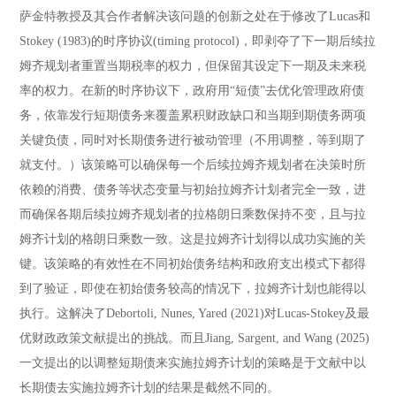
萨金特教授及其合作者解决该问题的创新之处在于修改了Lucas和
Stokey (1983)的时序协议(timing protocol)，即剥夺了下一期后续拉
姆齐规划者重置当期税率的权力，但保留其设定下一期及未来税
率的权力。在新的时序协议下，政府用“短债”去优化管理政府债
务，依靠发行短期债务来覆盖累积财政缺口和当期到期债务两项
关键负债，同时对长期债务进行被动管理（不用调整，等到期了
就支付。）该策略可以确保每一个后续拉姆齐规划者在决策时所
依赖的消费、债务等状态变量与初始拉姆齐计划者完全一致，进
而确保各期后续拉姆齐规划者的拉格朗日乘数保持不变，且与拉
姆齐计划的格朗日乘数一致。这是拉姆齐计划得以成功实施的关
键。该策略的有效性在不同初始债务结构和政府支出模式下都得
到了验证，即使在初始债务较高的情况下，拉姆齐计划也能得以
执行。这解决了Debortoli, Nunes, Yared (2021)对Lucas-Stokey及最
优财政政策文献提出的挑战。而且Jiang, Sargent, and Wang (2025)
一文提出的以调整短期债来实施拉姆齐计划的策略是于文献中以
长期债去实施拉姆齐计划的结果是截然不同的。