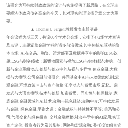
该研究为可持续财政政策的设计与实施提供了新思路，在全球主
要经济体政府债务高企的今天，其对现实的理论指导意义尤为重
要。
▲ Thomas J. Sargent教授发表主旨演讲
年会议程为期三天，共设60个学术分会场，安排了472场学术宣讲
及点评，主题涵盖金融学科的诸多前沿领域,其中包括AI驱动的资
本市场; AI在交易、融资、运营部署及数据共享中的影响;ESG议
题;ESG与财务绩效：新驱动因素与视角;ESG与实体经济;并购、创
新与企业重组动态;创新与创业中的歧视与多样性;创业金融;大数
据与大模型;公司金融前沿研究; 共同基金中AI与人类激励机制;宏
观金融;环境政策冲击与资产价格;汇率动态与货币市场;记忆、启
发式与大语言模型;技术与创新;加密货币、同步性与担保机制;家
庭金融;金融领域的AI技术;金融与绿色经济;金融中介;可持续发展
与金融; 绿色金融;平衡之道：金融赋权与持续性不平等; 关系和公
司;气候变化与绿色投资; 全球金融摩擦;社会科学中的AI应用;实证
资产定价; 投资者行为及其影响; 网络和宏观金融; 委托投资组合管