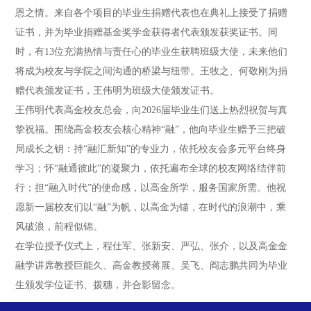
恩之情。来自各个项目的毕业生捐赠代表也在典礼上接受了捐赠
证书，并为毕业捐赠基金奖学金获得者代表颁发获奖证书。同
时，有13位充满热情与责任心的毕业生获聘班级大使，未来他们
将成为校友与学院之间沟通的桥梁与纽带。王牧之、何敬刚为捐
赠代表颁发证书，王伟明为班级大使颁发证书。
王伟明代表高金校友总会，向2026届毕业生们送上热烈祝贺与真
挚祝福。围绕高金校友会核心精神“融”，他向毕业生赠予三把破
局成长之钥：持“融汇新知”的专业力，依托校友会多元平台终身
学习；怀“融通彼此”的凝聚力，依托遍布全球的校友网络结伴前
行；担“融入时代”的使命感，以高金所学，服务国家所需。他祝
愿新一届校友们以“融”为帆，以高金为锚，在时代的浪潮中，乘
风破浪，前程似锦。
在学位授予仪式上，程仕军、张新安、严弘、张介，以及高金金
融学讲席教授巨能久、高金教授蒋展、吴飞、阎志鹏共同为毕业
生颁发学位证书、拨穗，并合影留念。