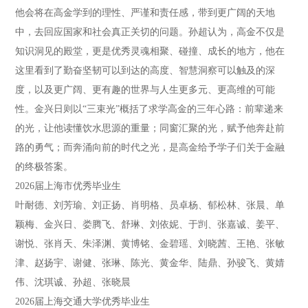
他会将在高金学到的理性、严谨和责任感，带到更广阔的天地
中，去回应国家和社会真正关切的问题。孙超认为，高金不仅是
知识洞见的殿堂，更是优秀灵魂相聚、碰撞、成长的地方，他在
这里看到了勤奋坚韧可以到达的高度、智慧洞察可以触及的深
度，以及更广阔、更有趣的世界与人生更多元、更高维的可能
性。金兴日则以“三束光”概括了求学高金的三年心路：前辈递来
的光，让他读懂饮水思源的重量；同窗汇聚的光，赋予他奔赴前
路的勇气；而奔涌向前的时代之光，是高金给予学子们关于金融
的终极答案。
2026届上海市优秀毕业生
叶耐德、刘芳瑜、刘正扬、肖明格、员卓杨、郁松林、张晨、单
颖梅、金兴日、娄腾飞、舒琳、刘依妮、于剀、张嘉诚、姜平、
谢悦、张肖天、朱泽渊、黄博铭、金碧瑶、刘晓茜、王艳、张敏
津、赵扬宇、谢健、张琳、陈光、黄金华、陆鼎、孙骏飞、黄婧
伟、沈琪诚、孙超、张晓晨
2026届上海交通大学优秀毕业生