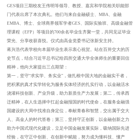
GES项目三期校友王伟明等领导、教授、嘉宾和学院相关职能部
门代表出席了本次典礼。他们与来自金融硕士、MBA、金融
EMBA、博士、全球商界领军学者GES、国际实验班、高级金融管
理课程（EFP）等项目的700余名毕业生齐聚一堂，共同见证毕业
荣光、分享收获喜悦。仪式由高金党委书记张新安主持。
蒋兴浩代表学校向本届毕业生表示衷心祝贺。站在百卅交大的历
史节点，结合习近平总书记给四所交通大学全体师生的重要回信
精神，他向大家提出三点期望：
第一，坚守“求实学、务实业”，做扎根中国大地的金融实干者，
把积累的真才实学转化为服务实体经济的扎实行动，以金融活水
浇灌科技创新、产业升级，助力新质生产力发展；第二，传承西
迁精神，在人生选择中扛起金融报国的时代使命，在服务金融强
国建设的大局中找准自身定位，奉献青春和智慧，交出属于交大
人、高金人的时代答卷；第三，坚持守正创新，以金融创新之力
助力中国式现代化建设，立足中国金融发展实际，吸纳国际先进
经验，在守正中创新、在创新中赋能，努力成为懂科技、懂产