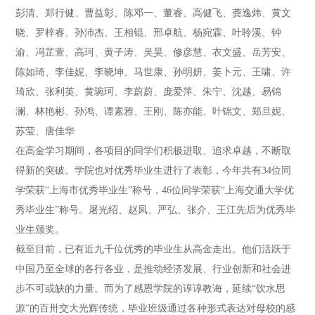
彭清、郑行健、曹益彰、陈邓一、董睿、高健飞、龚逸炜、黄文
晓、罗梓睿、孙沛杰、王相锟、邢卓航、杨宛霖、叶聆溪、钟
渝、冯芷萱、高珂、黄子涛、吴昊、修彦慧、衣文盛、岳芳安、
陈如琦、李佳妮、李晓坤、马世康、孙明妍、姜卜元、王啸、许
琦欣、张利英、黄琬珂、李蔚蔚、庞爱萍、朱宁、沈越、易锦
澜、林艳彬、孙鸿、谭素雅、王刚、陈亦能、叶锦文、郑旦妮、
苏莹、唐佳华
在高金学习期间，各项目的同学们积极进取、追求卓越，不断取
得新的突破。学院也对优秀毕业生进行了表彰，今年共有34位同
学荣获“上海市优秀毕业生”称号，46位同学荣获“上海交通大学优
秀毕业生”称号。屠光绍、赵凤、严弘、张介、王江先后为优秀毕
业生颁奖。
截至目前，已有近九千位优秀的毕业生从高金走出。他们活跃于
中国乃至全球的各行各业，是推动经济发展、行业创新和社会进
步不可或缺的力量。而为了感恩学院的谆谆教诲，延续“饮水思
源”的百卅交大光辉传统，毕业班级通过各种形式表达对母校的感