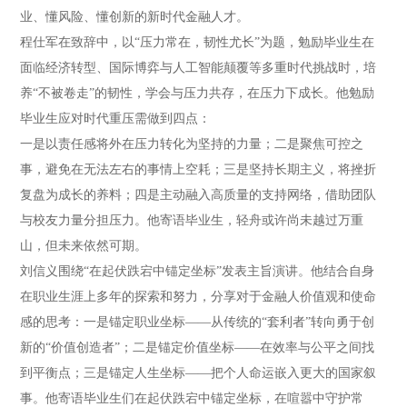
业、懂风险、懂创新的新时代金融人才。
程仕军在致辞中，以“压力常在，韧性尤长”为题，勉励毕业生在
面临经济转型、国际博弈与人工智能颠覆等多重时代挑战时，培
养“不被卷走”的韧性，学会与压力共存，在压力下成长。他勉励
毕业生应对时代重压需做到四点：
一是以责任感将外在压力转化为坚持的力量；二是聚焦可控之
事，避免在无法左右的事情上空耗；三是坚持长期主义，将挫折
复盘为成长的养料；四是主动融入高质量的支持网络，借助团队
与校友力量分担压力。他寄语毕业生，轻舟或许尚未越过万重
山，但未来依然可期。
刘信义围绕“在起伏跌宕中锚定坐标”发表主旨演讲。他结合自身
在职业生涯上多年的探索和努力，分享对于金融人价值观和使命
感的思考：一是锚定职业坐标——从传统的“套利者”转向勇于创
新的“价值创造者”；二是锚定价值坐标——在效率与公平之间找
到平衡点；三是锚定人生坐标——把个人命运嵌入更大的国家叙
事。他寄语毕业生们在起伏跌宕中锚定坐标，在喧嚣中守护常