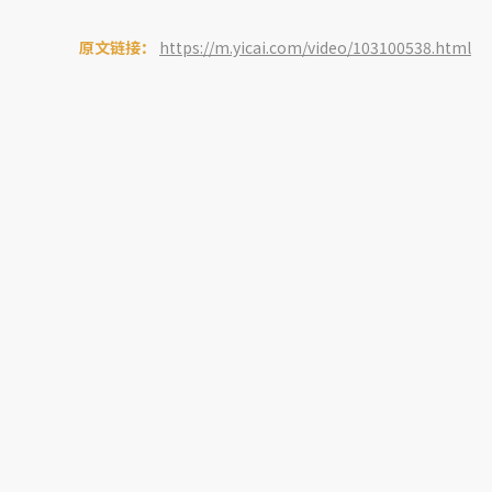
原文链接：
https://m.yicai.com/video/103100538.html