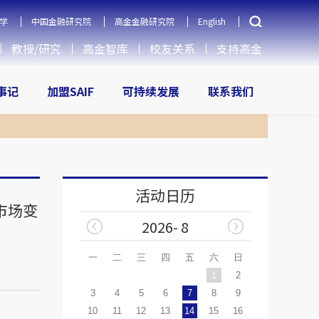
学
中国金融研究院
高金金融研究院
English
教授/研究
高金智库
校友关系
支持高金
大事记
加盟SAIF
可持续发展
联系我们
活动日历
市场变
2026- 8
一
二
三
四
五
六
日
1
2
3
4
5
6
7
8
9
10
11
12
13
14
15
16