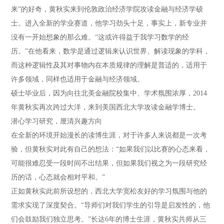
来”的好奇，黄秋实来到伦敦政治经济学院攻读金融与经济学硕
士。进入全新的学业赛道，他学习劲头十足，事实上，新专业并
没有一开始想象的那么难。“这或许得益于我学习数学的经
历。”在他看来，数学是通过逻辑来认识世界、解读现象的学科，
而这种逻辑性及其对事物内在本质规律的理解是普适的，适用于
许多领域，同样也适用于金融与经济领域。
硕士毕业后，因为向往北美金融院校集中、学术氛围浓厚，2014
年黄秋实再次跨过大洋，来到美国西北大学攻读金融学博士。
潜心学习研究，厘清兴趣方向
在全新的环境开始漫长的读博生涯，对于许多人来说都是一次考
验，但黄秋实对此有自己的想法：“如果我们以比赛的心态来看，
可能很难忍受一段时间不出结果，但如果我们视之为一段研究经
历的话，心态就会相对平和。”
正如黄秋实此前所设想的，西北大学宽松友好的学习氛围与他的
需求实现了深度契合。“导师们对我们学生的引导是启发性的，他
们会鼓励我们独立思考。”长达6年的博士生涯，黄秋实共师从三