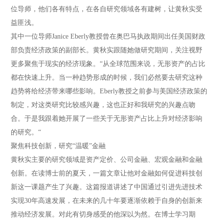
位导师，他们各有特点，在各自研究领域各有建树，让黄秋实受
益匪浅。
其中一位导师Janice Eberly教授曾在奥巴马执政期间出任美国财政
部负责经济政策的副部长。黄秋实跟随她做研究期间，关注视野
更多聚焦于现实的经济现象。“从全球范围来说，无形资产的占比
都在快速上升。当一种趋势形成的时候，我们必然要去研究这种
趋势将给经济带来哪些影响。Eberly教授之前参与美国经济政策的
制定，对这类研究比较感兴趣，这也正好和我研究的兴趣点吻
合。于是我跟着她开展了一些关于无形资产占比上升对经济影响
的研究。“
聚焦科技创新，研究“温暖”金融
黄秋实主要的研究领域是资产定价、公司金融、宏观金融和金融
创新。在读博士前的夏天，一篇文章让他对金融如何促进科技创
新这一课题产生了兴趣。这篇报道讲述了中国通过引进先进技术
实现30年高速发展，在未来的几十年要逐渐依赖于自身的创新来
推动经济发展。对此有切身感受的他深以为然。在博士学习期