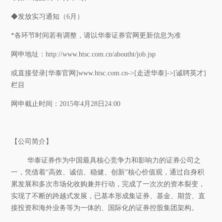
◆发放实习通知（
6
月）
*
各环节时间若有调整，请以华泰证券官网更新信息为准
网申地址：
http://www.htsc.com.cn/aboutht/job.jsp
或直接登录
[
华泰官网
]
www.htsc.com.cn
->[
走进华泰
]->[
诚聘英才
]
栏目
网申截止时间：
2015
年
4
月
28
日
24:00
【公司简介】
华泰证券作为中国最具核心竞争力和影响力的证券公司之
一，凭借着“高效、诚信、稳健、创新”核心价值观，通过自身积
累发展和多次市场化收购兼并行动，完成了一次次的资本裂变，
实现了不断的跨越式发展，已基本形成集证券、基金、期货、直
接投资和海外业务等为一体的、国际化的证券控股集团架构。