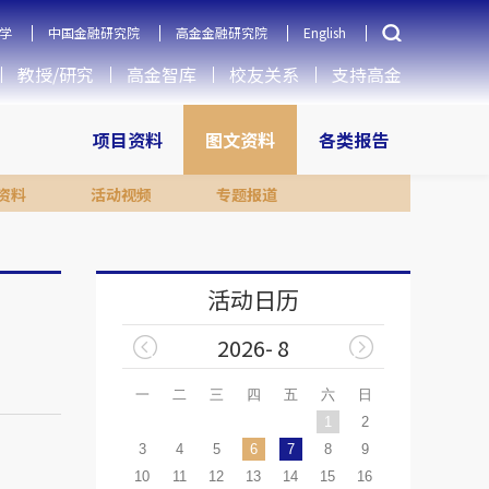
学
中国金融研究院
高金金融研究院
English
教授/研究
高金智库
校友关系
支持高金
项目资料
图文资料
各类报告
资料
活动视频
专题报道
活动日历
2026- 8
一
二
三
四
五
六
日
1
2
3
4
5
6
7
8
9
10
11
12
13
14
15
16