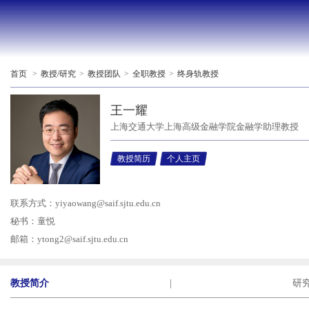
首页
>
教授/研究
>
教授团队
>
全职教授
>
终身轨教授
王一耀
上海交通大学上海高级金融学院金融学助理教授
教授简历
个人主页
联系方式：
yiyaowang@saif.sjtu.edu.cn
秘书：童悦
邮箱：
ytong2@saif.sjtu.edu.cn
教授简介
|
研