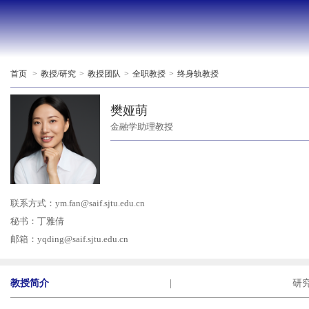
首页
>
教授/研究
>
教授团队
>
全职教授
>
终身轨教授
樊娅萌
金融学助理教授
联系方式：
ym.fan@saif.sjtu.edu.cn
秘书：丁雅倩
邮箱：
yqding@saif.sjtu.edu.cn
教授简介
|
研