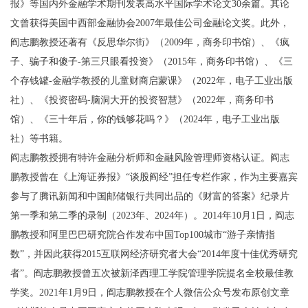
报》等国内外金融学术期刊发表高水平国际学术论文30余篇。其论
文曾获得美国中西部金融协会2007年最佳公司金融论文奖。此外，
阎志鹏教授还著有《反思华尔街》（2009年，商务印书馆）、《疯
子、骗子和傻子-第三只眼看投资》（2015年，商务印书馆）、《三
个存钱罐-金融学教授的儿童财商启蒙课》（2022年，电子工业出版
社）、《投资密码-脑洞大开的投资智慧》（2022年，商务印书
馆）、《三十年后，你的钱够花吗？》（2024年，电子工业出版
社）等书籍。
阎志鹏教授拥有特许金融分析师和金融风险管理师资格认证。阎志
鹏教授曾在《上海证券报》“谈股阎经”担任专栏作家，作为主要嘉宾
参与了腾讯新闻和中国邮储银行共同出品的《财富的答案》纪录片
第一季和第二季的录制（2023年、2024年）。2014年10月1日，阎志
鹏教授和阿里巴巴研究院合作发布中国Top100城市“游子亲情指
数”，并因此获得2015互联网经济研究者大会“2014年度十佳优秀研究
者”。阎志鹏教授曾五次被新泽西理工学院管理学院提名全校最佳教
学奖。2021年1月9日，阎志鹏教授在个人微信公众号发布原创文章