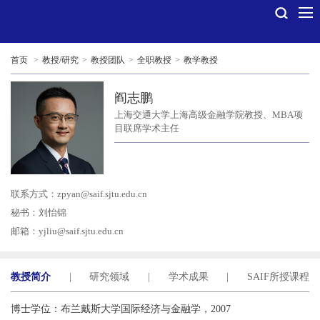
首页
>
教授/研究
>
教授团队
>
全职教授
>
教学教授
阎志鹏
上海交通大学上海高级金融学院教授、MBA项
目联席学术主任
联系方式：
zpyan@saif.sjtu.edu.cn
秘书：刘怡锦
邮箱：
yjliu@saif.sjtu.edu.cn
教授简介
|
研究领域
|
学术成果
|
SAIF所授课程
博士学位：布兰戴斯大学国际经济与金融学，2007