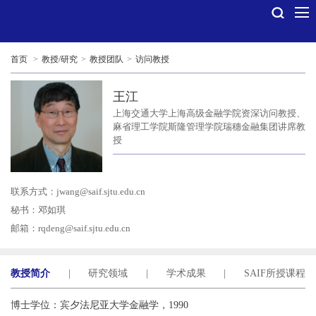
首页
>
教授/研究
>
教授团队
>
访问教授
王江
上海交通大学上海高级金融学院资深访问教授、
麻省理工学院斯隆管理学院瑞穗金融集团讲席教
授
联系方式：
jwang@saif.sjtu.edu.cn
秘书：邓如琪
邮箱：
rqdeng@saif.sjtu.edu.cn
教授简介
|
研究领域
|
学术成果
|
SAIF所授课程
博士学位：宾夕法尼亚大学金融学，1990