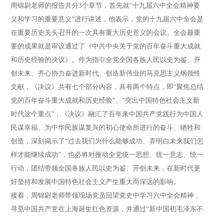
周锦尉老师的报告共分3个章节，首先就“十九届六中全会精神要
义和学习的重要意义”进行讲述，他表示，党的十九届六中全会是
在重要历史关头召开的一次具有重大历史意义的会议。全会最重
要的成果就是审议通过了《中共中央关于党的百年奋斗重大成就
和历史经验的决议》。作为指引全党全国各族人民以史为鉴、开
创未来、齐心协力奋进新时代、创造新伟业的马克思主义纲领性
文献，《决议》共有七个部分内容，具有两个特点，即“聚焦总结
党的百年奋斗重大成就和历史经验”、“突出中国特色社会主义新
时代这个重点”，《决议》融汇了百年来中国共产党践行为中国人
民谋幸福、为中华民族谋复兴的初心使命所进行的奋斗、牺牲和
创造，深刻揭示了“过去我们为什么能够成功、弄明白未来我们怎
样才能继续成功”，也必将对推动全党统一思想、统一意志、统一
行动，团结带领全国各族人民以史为鉴、开创未来，在新时代更
好坚持和发展中国特色社会主义产生重大而深远的影响。
接着，周锦尉老师带领现场党员回望党史中学习六中全会精神，
寻觅中国共产党在上海诞生红色资源，并通过“新中国初毛泽东不