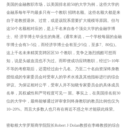
美国的金融教职市场，以美国排名前50的大学为例，这些大学的
金融系每年平均最多只有一个教职 招聘名额。这些名额大都是来
自于老教授退休、过世，或是该院系需要扩大规模等原因。但与
这50个名额相对应的，是上千名来自各个顶尖大学的金融学博
士、经 济学博士毕业生的角逐。(通常来说，一个学校每届的金融
学博士会有3~5位，而经济学博士会有至少5位，至多7、80位)。
这上千名未来精英竞聘区区50 个教职，竞争之激烈残酷可想而
知，说是头破血流也不为过。而即便成功应聘教职，经过5~10年
不等的考察期后，还需经过由十几名、乃至二十名由资深终身教
授组成的专家委员会对受审人的学术水准及其他指标进行的综合
评议。为保证相对公平，受审人并不知晓专家委员会的具体成员
名单，其权威性和严苛程度可见一 斑。事实上，在美国排名前30
位的大学中，最终能够通过评审拿到终身教职的教员比例也仅为
10~20%。而且大多数人也只有在将近不惑之年才能获此殊荣。
密歇根大学罗斯商学院院长Robert J·Dolan教授在李峰教授的综合