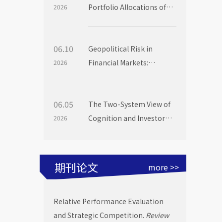
Portfolio Allocations of
2026
Institutional Investors
06.10
Geopolitical Risk in
Financial Markets:
2026
Evidence from Mutual
Fund Flows
06.05
The Two-System View of
Cognition and Investor
2026
Choice: Evidence from
Mutual Fund Launch
Livestreams
期刊论文
more >>
Relative Performance Evaluation
and Strategic Competition.
Review