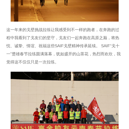
这一年来的戈壁挑战拉练让我感受到不一样的跑者，在奔跑的过
程中我看到了戈友们的坚守，戈友们一起奔跑在高原之巅，将热
忱、诚挚、情谊、祝福这些SAIF戈壁精神传承延续。
SAIF“戈十
一”楚雄春节拉练圆满落幕，犹如盛开的山茶花，热烈而欢欣，我
觉得这不仅仅只是一次拉练。