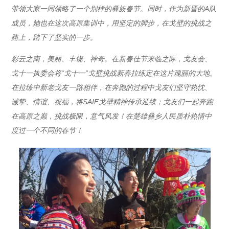
带领大家一同领略了一个别样的彝族春节。同时，作为新晋的A队
成员，她也在这次高原集训中，用坚定的脚步，在戈壁的挑战之
路上，踏下了坚实的一步。
彩云之南，美丽、丰饶、神奇。在新春佳节来临之际，戈友会、
戈十一执委会将“戈十一”戈壁挑战新春拉练定在这片瑰丽的大地。
在拉练中新老戈友一路相伴，在奔跑的过程中戈友们坚守热忱、
诚挚、情谊、祝福，将SAIF戈壁精神传承延续；戈友们一起奔跑
在高原之巅，挑战极限，意气风发！在楚雄彝乡人民质朴热情中
度过一个不同的春节！