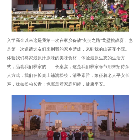
入学高金以来这是我第一次在家乡备战“玄奘之路”戈壁挑战赛，也
是第一次邀请戈友们来到我的家乡楚雄，来到我的山茶花小院。
体验我们彝家最原汁原味的美味食材，体验最原生态的生活方
式，品尝我们彝家的——长桌宴，这是我们彝家春节用来招待亲
人方式，我们在长桌上铺满松枝，清香素雅，象征着老人平安长
寿，犹如松柏长青；也寓意着家庭和睦，健康平安。