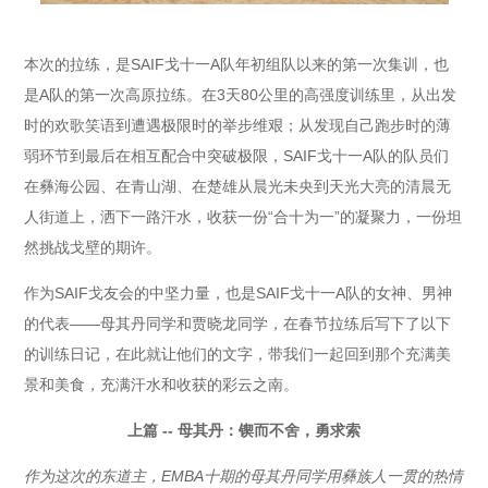
本次的拉练，是SAIF戈十一A队年初组队以来的第一次集训，也
是A队的第一次高原拉练。在3天80公里的高强度训练里，从出发
时的欢歌笑语到遭遇极限时的举步维艰；从发现自己跑步时的薄
弱环节到最后在相互配合中突破极限，SAIF戈十一A队的队员们
在彝海公园、在青山湖、在楚雄从晨光未央到天光大亮的清晨无
人街道上，洒下一路汗水，收获一份“合十为一”的凝聚力，一份坦
然挑战戈壁的期许。
作为SAIF戈友会的中坚力量，也是SAIF戈十一A队的女神、男神
的代表——母其丹同学和贾晓龙同学，在春节拉练后写下了以下
的训练日记，在此就让他们的文字，带我们一起回到那个充满美
景和美食，充满汗水和收获的彩云之南。
上篇 -- 母其丹：锲而不舍，勇求索
作为这次的东道主，EMBA十期的母其丹同学用彝族人一贯的热情