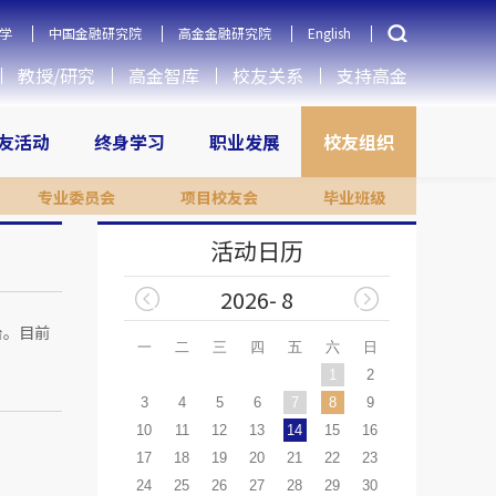
学
中国金融研究院
高金金融研究院
English
教授/研究
高金智库
校友关系
支持高金
友活动
终身学习
职业发展
校友组织
专业委员会
项目校友会
毕业班级
活动日历
2026- 8
台。目前
一
二
三
四
五
六
日
1
2
3
4
5
6
7
8
9
10
11
12
13
14
15
16
17
18
19
20
21
22
23
24
25
26
27
28
29
30