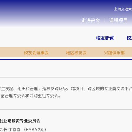
上海交通大
走进高金
课程项目
校友新闻
校
校友会理事会
地区校友会
兴趣俱乐部
校学生发起、组织和管理，是校友跨班级、跨项目、跨区域的专业类交流平
财富管理专委会和并购重组专委会。
创业与投资专业委员会
会长 丁春春 （EMBA 2期）