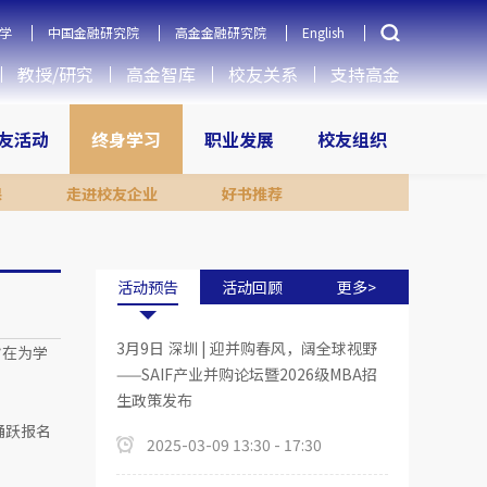
学
中国金融研究院
高金金融研究院
English
教授/研究
高金智库
校友关系
支持高金
友活动
终身学习
职业发展
校友组织
课
走进校友企业
好书推荐
活动预告
活动回顾
更多>
3月9日 深圳 | 迎并购春风，阔全球视野
旨在为学
——SAIF产业并购论坛暨2026级MBA招
。
生政策发布
踊跃报名
2025-03-09 13:30 - 17:30