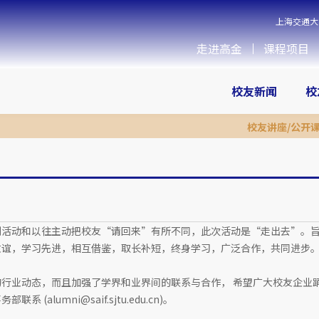
上海交通大
走进高金
课程项目
校友新闻
校
校友讲座/公开
列活动和以往主动把校友“请回来”有所不同，此次活动是“走出去”。
友谊，学习先进，相互借鉴，取长补短，终身学习，广泛合作，共同进步
行业动态，而且加强了学界和业界间的联系与合作， 希望广大校友企业
umni@saif.sjtu.edu.cn)。